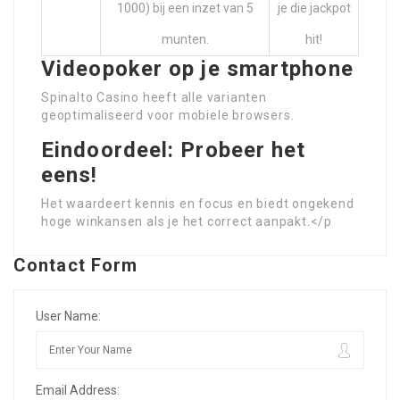
1000) bij een inzet van 5
je die jackpot
munten.
hit!
Videopoker op je smartphone
Spinalto Casino heeft alle varianten
geoptimaliseerd voor mobiele browsers.
Eindoordeel: Probeer het
eens!
Het waardeert kennis en focus en biedt ongekend
hoge winkansen als je het correct aanpakt.</p
Contact Form
User Name:
Email Address: