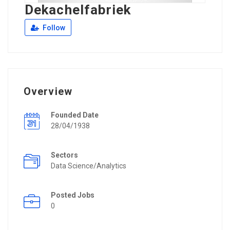
Dekachelfabriek
Follow
Overview
Founded Date
28/04/1938
Sectors
Data Science/Analytics
Posted Jobs
0