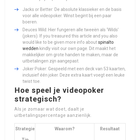
Jacks or Better: De absolute klassieker en de basis
voor alle videopoker. Winst begint bij een paar
boeren.
Deuces Wild: Hier fungeren alle tweeën als ‘Wilds’
(jokers). If you treasured this article and you also
would like to be given more info about
spinalto
wedden
kindly visit our own page. Dit maakt het
makkelijker om grote handen te maken, maar de
uitbetalingen zijn aangepast.
Joker Poker: Gespeeld met een deck van 53 kaarten,
inclusief één joker. Deze extra kaart voegt een leuke
twist toe.
Hoe speel je videopoker
strategisch?
Als je zomaar wat doet, daalt je
uitbetalingspercentage aanzienlijk.
Strategie
Waarom?
Resultaat
Tip