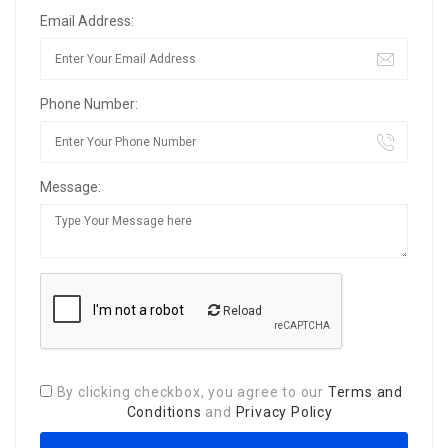
Email Address:
Phone Number:
Message:
Reload
By clicking checkbox, you agree to our
Terms and
Conditions
and
Privacy Policy