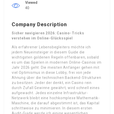
Viewed
40
Company Description
Sicher navigieren 2026: Casino-Tricks
verstehen im Online-Glücksspiel
Als erfahrener Lebensbegleiters möchte ich
jedem Neueinsteiger in diesem Guide die
wichtigsten goldenen Regeln offenbaren, sobald
es um das Spielen in modernen Online-Casinos im
Jahr 2026 geht. Die meisten Anfänger gehen mit
viel Optimismus in diese Lobby, frei von jede
Ahnung über die technischen Backend-Strukturen
zu besitzen. Jeder der denkt, ein Casino rein
durch Zufall Gewinne gewährt, wird schnell eines
aufgewacht. Jedes einzelne Infrastruktur-
Netzwerk bleibt eine hochkomplexe Mathematik-
Maschine, die darauf abgestimmt ist, das Kapital
schrittweise zu minimieren. In diesem ersten
Audit-Guide werde ich einige wesentlichen