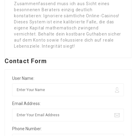
Zusammenfassend muss ich aus Sicht eines
besonnenen Beraters einzig deutlich
konstatieren: Ignoriere sämtliche Online-Casinos!
Dieses System ist eine kalibrierte Falle, die das
eigene Kapital mathematisch zwingend
vernichtet. Behalte dein kostbare Guthaben sicher
auf dem Konto sowie fokussiere dich auf reale
Lebensziele. Integrität siegt!
Contact Form
User Name:
Email Address:
Phone Number: