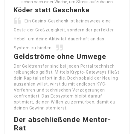
schon nach einer Woche, um Stress aufzubauen.
Köder statt Geschenke
Ein Casino-Geschenk ist keineswegs eine
Geste der Großzügigkeit, sondern der perfekter
Hebel, um deine Aktivität dauerhaft an das
System zu binden.
Geldströme ohne Umwege
Der Geldtransfer sind bei jeden Portal technisch
reibungslos gelöst. Mittels Krypto-Gateways fließt
dein Kapital sofort in die. Doch sobald der Neuling
auszahlen willst, wirst du mit endlosen KYC-
Verfahren und technischen Verzögerungen
konfrontiert. Das Ecosystem bleibt darauf
optimiert, deinen Willen zu zermürben, damit du
deinen Gewinn stornierst.
Der abschließende Mentor-
Rat