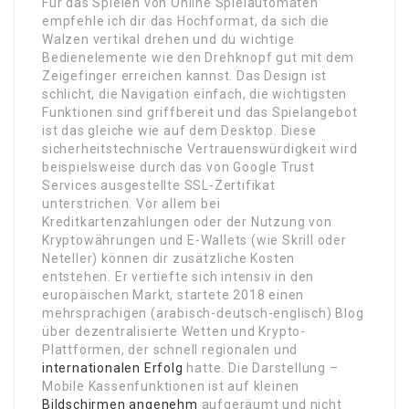
Für das Spielen von Online Spielautomaten
empfehle ich dir das Hochformat, da sich die
Walzen vertikal drehen und du wichtige
Bedienelemente wie den Drehknopf gut mit dem
Zeigefinger erreichen kannst. Das Design ist
schlicht, die Navigation einfach, die wichtigsten
Funktionen sind griffbereit und das Spielangebot
ist das gleiche wie auf dem Desktop. Diese
sicherheitstechnische Vertrauenswürdigkeit wird
beispielsweise durch das von Google Trust
Services ausgestellte SSL-Zertifikat
unterstrichen. Vor allem bei
Kreditkartenzahlungen oder der Nutzung von
Kryptowährungen und E-Wallets (wie Skrill oder
Neteller) können dir zusätzliche Kosten
entstehen. Er vertiefte sich intensiv in den
europäischen Markt, startete 2018 einen
mehrsprachigen (arabisch-deutsch-englisch) Blog
über dezentralisierte Wetten und Krypto-
Plattformen, der schnell regionalen und
internationalen Erfolg
hatte. Die Darstellung –
Mobile Kassenfunktionen ist auf kleinen
Bildschirmen angenehm
aufgeräumt und nicht