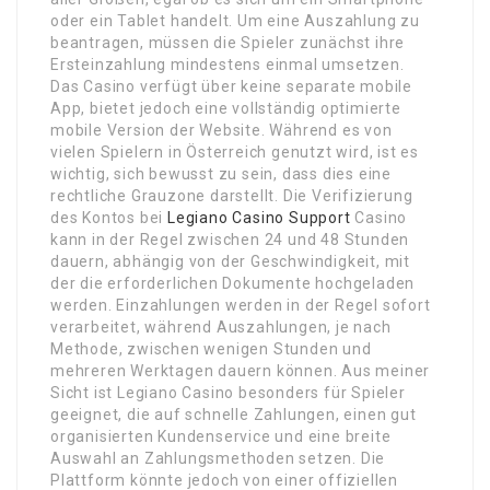
oder ein Tablet handelt. Um eine Auszahlung zu
beantragen, müssen die Spieler zunächst ihre
Ersteinzahlung mindestens einmal umsetzen.
Das Casino verfügt über keine separate mobile
App, bietet jedoch eine vollständig optimierte
mobile Version der Website. Während es von
vielen Spielern in Österreich genutzt wird, ist es
wichtig, sich bewusst zu sein, dass dies eine
rechtliche Grauzone darstellt. Die Verifizierung
des Kontos bei
Legiano Casino Support
Casino
kann in der Regel zwischen 24 und 48 Stunden
dauern, abhängig von der Geschwindigkeit, mit
der die erforderlichen Dokumente hochgeladen
werden. Einzahlungen werden in der Regel sofort
verarbeitet, während Auszahlungen, je nach
Methode, zwischen wenigen Stunden und
mehreren Werktagen dauern können. Aus meiner
Sicht ist Legiano Casino besonders für Spieler
geeignet, die auf schnelle Zahlungen, einen gut
organisierten Kundenservice und eine breite
Auswahl an Zahlungsmethoden setzen. Die
Plattform könnte jedoch von einer offiziellen