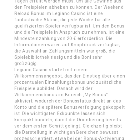
Tagen erfüllt werden muss, um alle Gewinne aus
den Freispielen abheben zu können. Der Weekend
Reload Bonus im Legiano Casino ist eine
fantastische Aktion, die jede Woche für alle
qualifizierten Spieler verfügbar ist. Um den Bonus
und die Freispiele in Anspruch zu nehmen, ist eine
Mindesteinzahlung von 20 € erforderlich. Die
Informationen waren auf Knopfdruck verfügbar,
die Auswahl an Zahlungsmitteln war groß, die
Spielebibliothek riesig und die Boni sehr
großzügig.
Legiano Casino startet mit einem
Willkommensangebot, das den Einstieg über einen
prozentualen Einzahlungsbonus und zusätzliche
Freispiele abbildet. Danach wird der
Willkommensbonus im Bereich „My Bonus”
aktiviert, wodurch der Bonusstatus direkt an das
Konto und die spätere Bonusverfolgung gekoppelt
ist. Die wichtigsten Eckpunkte lassen sich
kompakt bündeln, damit die Orientierung bereits
vor dem ersten Schritt gelingt. Gleichzeitig bleibt
die Darstellung in wichtigen Bereichen bewusst
prozessorientiert, etwa bei der Bonus-Aktivierung