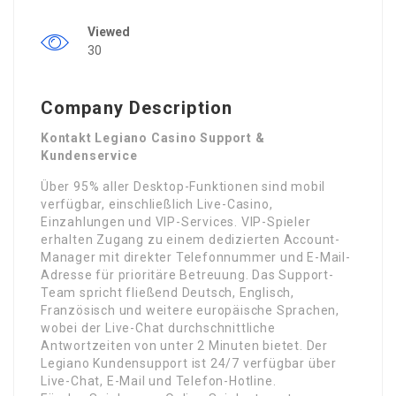
Viewed
30
Company Description
Kontakt Legiano Casino Support &
Kundenservice
Über 95% aller Desktop-Funktionen sind mobil
verfügbar, einschließlich Live-Casino,
Einzahlungen und VIP-Services. VIP-Spieler
erhalten Zugang zu einem dedizierten Account-
Manager mit direkter Telefonnummer und E-Mail-
Adresse für prioritäre Betreuung. Das Support-
Team spricht fließend Deutsch, Englisch,
Französisch und weitere europäische Sprachen,
wobei der Live-Chat durchschnittliche
Antwortzeiten von unter 2 Minuten bietet. Der
Legiano Kundensupport ist 24/7 verfügbar über
Live-Chat, E-Mail und Telefon-Hotline.