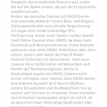
Rangliste des monatlichen Rennens auf, indem
Sie auf die Spiele setzen, die auf der Ereignisseite
erwähnt werden.
Anders als deutsche Casinos mit OASIS bieten
internationale Anbieter höhere Boni, vielfältigere
Zahlungsmethoden und schnelle Registrierung –
oft sogar ohne vorab notwendige KYC-
Verifizierung. Immer mehr Spieler suchen gezielt
nach Online-Casinos ohne OASIS, da diese mehr
Flexibilität und Anonymität bieten. Diese Anbieter
operieren zwar ohne OASIS-Anbindung (also ohne
Limits), bieten aber durch die Play ID Wallet
höchste Sicherheit für deine Daten. Viele neue
Casinos ohne OASIS bieten attraktive Boni und
Wetten auf Nischenereignisse, die bei in
Deutschland regulierten OASIS-Casinos nicht
immer verfügbar sind. Casinos ohne OASIS bieten
eine breitere Auswahl an E-Sports-Märkten,
höhere Einsatzlimits und die Möglichkeit, live zu
wetten und Turniere zu streamen. Diese schnellen
und einfachen Casinospiele zeigen dir sofort, ob
du gewonnen hast, ohne lange Spielrunden oder