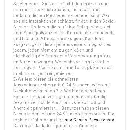
Spielerlebnis. Sie vereinfacht den Prozess und
minimiert die Frustrationen, die häufig mit
herkömmlichen Methoden verbunden sind. Wer
soziale Interaktionen schätzt, findet in den Social-
Gaming-Optionen die perfekte Gelegenheit, sich
dem Spielspaß anzuschließen und die einladende
und lebhafte Atmosphäre zu genießen. Eine
ausgewogene Herangehensweise ermöglicht es
jedem, jeden Moment zu genießen und
gleichzeitig die finanzielle Verantwortung stets
im Auge zu wahren. Wer sich vor dem Betreten
des Legiano Casinos ein Limit festlegt, kann sein
Erlebnis sorgenfrei genießen.
E-Wallets bieten die schnellsten
Auszahlungszeiten mit 0-24 Stunden, während
Banküberweisungen 2-5 Werktage benötigen
können. Legiano verfügt über eine vollständig
responsive mobile Plattform, die auf iOS und
Android optimiert ist. 1 Benutzer haben diesen
Bonus in den letzten 24 Stunden beansprucht Die
mobile Erfahrung im
Legiano Casino Paysafecard
Casino ist dank der optimierten Webseite