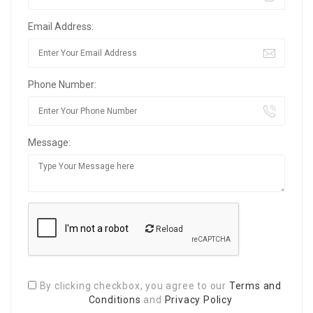
Email Address:
Phone Number:
Message:
Reload
By clicking checkbox, you agree to our
Terms and
Conditions
and
Privacy Policy