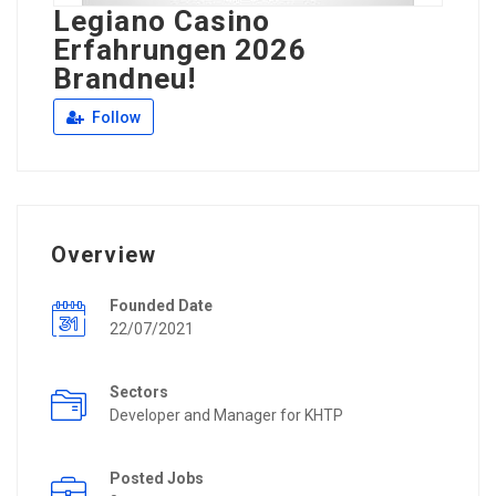
Legiano Casino
Erfahrungen 2026
Brandneu!
Follow
Overview
Founded Date
22/07/2021
Sectors
Developer and Manager for KHTP
Posted Jobs