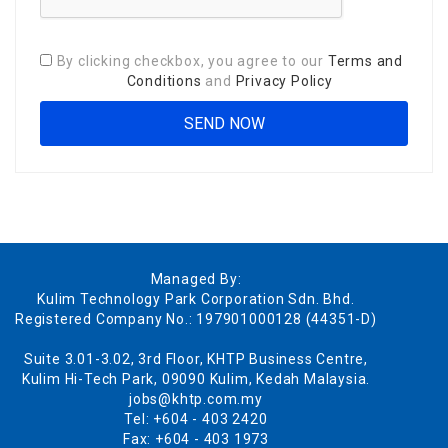
By clicking checkbox, you agree to our
Terms and
Conditions
and
Privacy Policy
Managed By:
Kulim Technology Park Corporation Sdn. Bhd.
Registered Company No.: 197901000128 (44351-D)
Suite 3.01-3.02, 3rd Floor, KHTP Business Centre,
Kulim Hi-Tech Park, 09090 Kulim, Kedah Malaysia.
jobs@khtp.com.my
Tel: +604 - 403 2420
Fax: +604 - 403 1973