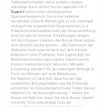
Zahlungsmethoden, dafür punktet Legiano
allerdings durch seinen hervorragenden 24/7
Support
sowie einen umfangreichen
Sportwettenbereich. Die immer beliebter
werdenden eSports Wetten gibt es hier ebenfalls
und auch die sogenannten Spezialwetten (u.a.
Präsidentschaftswahlen oder die Oscarverleihung
sind Teil des Sortiments. Einzahlungen tätigen,
mit dem Support chatten, den Bonus Shop nutzen
und natürlich Spiele spielen – alle Funktionen der
Webseite funktionieren auch auf dem kleinen
Bildschirm ohne Probleme. Eine eigene App für
Mobiltelefone kann das Legiano Casino seinen
Kunden momentan nicht anbieten. Mit jeder
Einzahlung wandern 5% des jeweiligen Betrags in
Form von Münzen auf euer Münzkonto.
Der Nachteil ist natürlich, dass Sie auf das
zusätzliche Bonusguthaben und die Freispiele
verzichten. Im Einzahlungsformular finden Sie ein
Häkchen für die Bonusaktivierung – lassen Sie
dieses einfach leer, wenn Sie ohne Bonus spielen
möchten. Eine vollständige Liste der