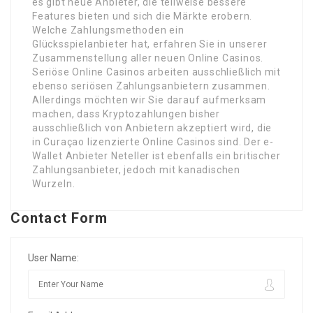
es gibt neue Anbieter, die teilweise bessere
Features bieten und sich die Märkte erobern.
Welche Zahlungsmethoden ein
Glücksspielanbieter hat, erfahren Sie in unserer
Zusammenstellung aller neuen Online Casinos.
Seriöse Online Casinos arbeiten ausschließlich mit
ebenso seriösen Zahlungsanbietern zusammen.
Allerdings möchten wir Sie darauf aufmerksam
machen, dass Kryptozahlungen bisher
ausschließlich von Anbietern akzeptiert wird, die
in Curaçao lizenzierte Online Casinos sind. Der e-
Wallet Anbieter Neteller ist ebenfalls ein britischer
Zahlungsanbieter, jedoch mit kanadischen
Wurzeln.
Contact Form
User Name: