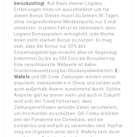
berücksichtigt
. Auf Basis meiner Legiano
Erfahrungen finde ich ausschließlich Lob für
diesen Bonus. Diesen musst Du binnen 30 Tagen,
ohne vorgeschriebene Mindestquote, nur 3-mal
umsetzen. In jedem Fall ist es lobenswert, dass
Legiano Bonusspielern ermöglicht, jede Woche
einen solch starken Bonus zu nutzen. Es mag
sein, dass der Bonus nur 50% des
Einzahlungsbetrags erreicht, aber im Gegenzug
bekommst Du bis zu 500 Euro als Bonusbetrag.
Eine verschlüsselte Webseite ist dabei
Grundvoraussetzung bei Glücksspielanbietern.
E-
Wallets
und QR-Code-Zahlungen werden immer
populärer, insbesondere in China, und setzen sich
auch außerhalb Asiens zunehmend durch. Solche
Anbieter gibt es immer mehr und auch in Zukunft
wird sich der Trend fortsetzen, dass
Zahlungsmethoden sensible Daten verschleiern,
um ihre Kunden zu schützen. QR-Codes erlebten
seit der Pandemie ein Comeback, weil sie
kontaktlos und einfach zu verwenden sind. PayPal
mag ein Urgestein unter den E-Wallets sein, doch