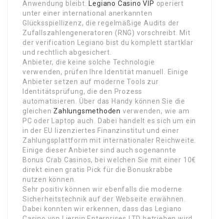
Anwendung bleibt.
Legiano Casino VIP
operiert
unter einer international anerkannten
Glücksspiellizenz, die regelmäßige Audits der
Zufallszahlengeneratoren (RNG) vorschreibt. Mit
der verification Legiano bist du komplett startklar
und rechtlich abgesichert.
Anbieter, die keine solche Technologie
verwenden, prüfen Ihre Identität manuell. Einige
Anbieter setzen auf moderne Tools zur
Identitätsprüfung, die den Prozess
automatisieren. Über das Handy können Sie die
gleichen
Zahlungsmethoden
verwenden, wie am
PC oder Laptop auch. Dabei handelt es sich um ein
in der EU lizenziertes Finanzinstitut und einer
Zahlungsplattform mit internationaler Reichweite.
Einige dieser Anbieter sind auch sogenannte
Bonus Crab Casinos, bei welchen Sie mit einer 10€
direkt einen gratis Pick für die Bonuskrabbe
nutzen können.
Sehr positiv können wir ebenfalls die moderne
Sicherheitstechnik auf der Webseite erwähnen.
Dabei konnten wir erkennen, dass das Legiano
Casino von Liernin Enterprises LTD betrieben wird