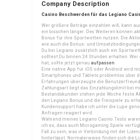
Company Description
Casino Beschwerden für das Legiano Casi
Wer größere Beträge einzahlen will, kann a
ein bisschen länger. Des Weiteren können a
Bonus für ihre Sportwetten nutzen. Die Akti
wie auch die Bonus- und Umsatzbedingungen
Du bei Legiano zusätzlich auch ein Sportwe
solltest Du binnen 24 Stunden erhalten. Wer 
hat, sollte jetzt genau
aufpassen
.
Eine native App für iOS oder Android wird ni
Smartphones und Tablets problemlos über d
Erfahrungen überzeugte die Benutzerfreundl
Zahlungsart liegt das Einzahlungslimit bei 
Bestandskunden stehen jede Woche feste Ak
den Legiano Bonus und die Freispiele zu erh
Kundensupport habe ich unter die Lupe gen
Anfragen reagiert wird.
Während meines Legiano Casino Tests waren
ich es, dass auch Microgaming Spiele verfügb
Fall zu sein, was in Verbindung mit der Lize
hinterlässt. Normalerweise finden sich die 