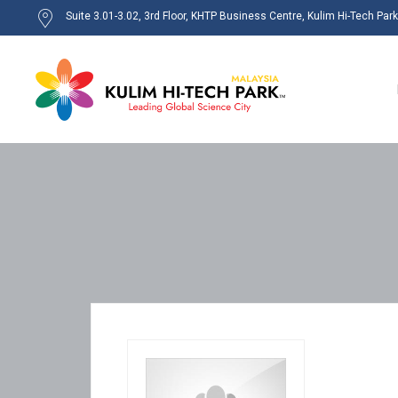
Suite 3.01-3.02, 3rd Floor, KHTP Business Centre, Kulim Hi-Tech Par