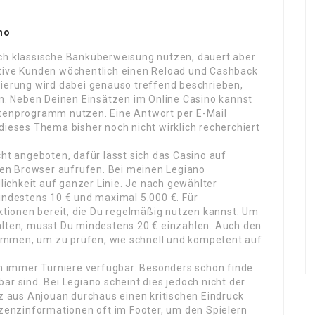
no
uch klassische Banküberweisung nutzen, dauert aber
ktive Kunden wöchentlich einen Reload und Cashback
vierung wird dabei genauso treffend beschrieben,
. Neben Deinen Einsätzen im Online Casino kannst
ttenprogramm nutzen. Eine Antwort per E-Mail
dieses Thema bisher noch nicht wirklich recherchiert
cht angeboten, dafür lässt sich das Casino auf
en Browser aufrufen. Bei meinen Legiano
ichkeit auf ganzer Linie. Je nach gewählter
mindestens 10 € und maximal 5.000 €. Für
tionen bereit, die Du regelmäßig nutzen kannst. Um
alten, musst Du mindestens 20 € einzahlen. Auch den
ommen, um zu prüfen, wie schnell und kompetent auf
 immer Turniere verfügbar. Besonders schön finde
ar sind. Bei Legiano scheint dies jedoch nicht der
nz aus Anjouan durchaus einen kritischen Eindruck
Lizenzinformationen oft im Footer, um den Spielern