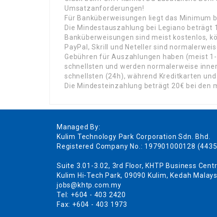
Umsatzanforderungen!
Für Banküberweisungen liegt das Minimum b
Die Mindestauszahlung bei Legiano beträgt
Banküberweisungen sind meist kostenlos, kön
PayPal, Skrill und Neteller sind normalerwei
Gebühren für Auszahlungen haben (meist 1-2%
schnellsten und werden normalerweise inner
schnellsten (24h), während Kreditkarten u
Die Mindesteinzahlung beträgt 20€ bei den 
Managed By:
Kulim Technology Park Corporation Sdn. Bhd.
Registered Company No.: 197901000128 (4435
Suite 3.01-3.02, 3rd Floor, KHTP Business Centr
Kulim Hi-Tech Park, 09090 Kulim, Kedah Malays
jobs@khtp.com.my
Tel: +604 - 403 2420
Fax: +604 - 403 1973