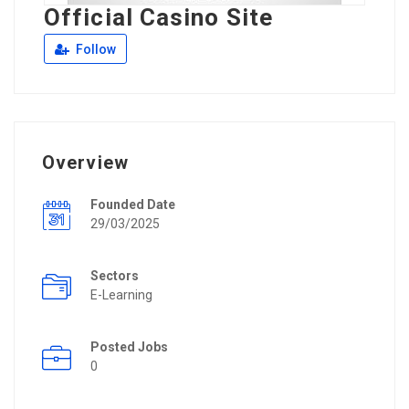
Official Casino Site
Follow
Overview
Founded Date
29/03/2025
Sectors
E-Learning
Posted Jobs
0