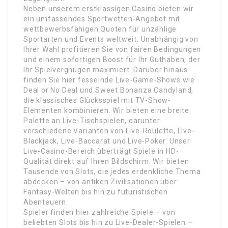
Neben unserem erstklassigen Casino bieten wir
ein umfassendes Sportwetten-Angebot mit
wettbewerbsfähigen Quoten für unzählige
Sportarten und Events weltweit. Unabhängig von
Ihrer Wahl profitieren Sie von fairen Bedingungen
und einem sofortigen Boost für Ihr Guthaben, der
Ihr Spielvergnügen maximiert. Darüber hinaus
finden Sie hier fesselnde Live-Game-Shows wie
Deal or No Deal und Sweet Bonanza Candyland,
die klassisches Glücksspiel mit TV-Show-
Elementen kombinieren. Wir bieten eine breite
Palette an Live-Tischspielen, darunter
verschiedene Varianten von Live-Roulette, Live-
Blackjack, Live-Baccarat und Live-Poker. Unser
Live-Casino-Bereich überträgt Spiele in HD-
Qualität direkt auf Ihren Bildschirm. Wir bieten
Tausende von Slots, die jedes erdenkliche Thema
abdecken – von antiken Zivilisationen über
Fantasy-Welten bis hin zu futuristischen
Abenteuern.
Spieler finden hier zahlreiche Spiele – von
beliebten Slots bis hin zu Live-Dealer-Spielen –