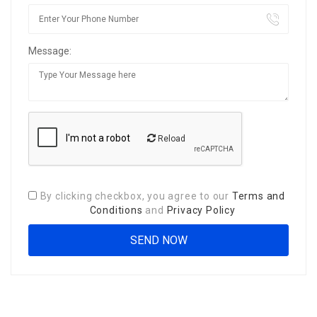
Message:
Reload
By clicking checkbox, you agree to our
Terms and
Conditions
and
Privacy Policy