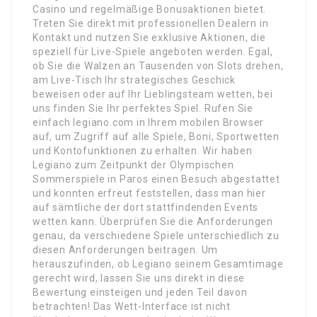
Casino und regelmäßige Bonusaktionen bietet.
Treten Sie direkt mit professionellen Dealern in
Kontakt und nutzen Sie exklusive Aktionen, die
speziell für Live-Spiele angeboten werden. Egal,
ob Sie die Walzen an Tausenden von Slots drehen,
am Live-Tisch Ihr strategisches Geschick
beweisen oder auf Ihr Lieblingsteam wetten, bei
uns finden Sie Ihr perfektes Spiel. Rufen Sie
einfach legiano.com in Ihrem mobilen Browser
auf, um Zugriff auf alle Spiele, Boni, Sportwetten
und Kontofunktionen zu erhalten. Wir haben
Legiano zum Zeitpunkt der Olympischen
Sommerspiele in Paros einen Besuch abgestattet
und konnten erfreut feststellen, dass man hier
auf sämtliche der dort stattfindenden Events
wetten kann. Überprüfen Sie die Anforderungen
genau, da verschiedene Spiele unterschiedlich zu
diesen Anforderungen beitragen. Um
herauszufinden, ob Legiano seinem Gesamtimage
gerecht wird, lassen Sie uns direkt in diese
Bewertung einsteigen und jeden Teil davon
betrachten! Das Wett-Interface ist nicht