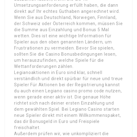
Umsetzungsanforderung erfüllt haben, die dann
direkt auf Ihr echtes Guthaben angerechnet wird.
Wenn Sie aus Deutschland, Norwegen, Finnland,
der Schweiz oder Österreich kommen, müssen Sie
die Summe aus Einzahlung und Bonus 5 Mal
wetten. Dies ist eine wichtige Information für
Spieler aus den oben genannten Ländern, um
Frustrationen zu vermeiden. Bevor Sie spielen,
sollten Sie die Casino Bonusbedingungen lesen,
um herauszufinden, welche Spiele für die
Wettanforderungen zählen.
Legianoaktionen in Euro sind klar, schnell
verständlich und direkt spürbar für neue und treue
Spieler Für Aktionen bei der Registrierung kannst
du auch einen Legiano casino promo code nutzen,
wenn gerade einer aktiv ist. Die genaue Höhe
richtet sich nach deiner ersten Einzahlung und
dem gewählten Spiel. Bei Legiano Casino starten
neue Spieler direkt mit einem Willkommenspaket,
das dir Bonusgeld in Euro und Freispiele
freischaltet.
Außerdem prüfen wir, wie unkompliziert die