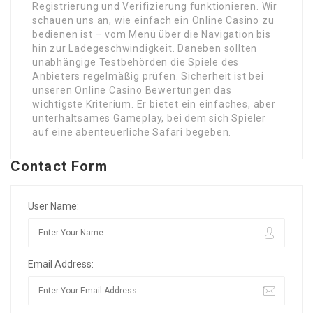
Registrierung und Verifizierung funktionieren. Wir
schauen uns an, wie einfach ein Online Casino zu
bedienen ist – vom Menü über die Navigation bis
hin zur Ladegeschwindigkeit. Daneben sollten
unabhängige Testbehörden die Spiele des
Anbieters regelmäßig prüfen. Sicherheit ist bei
unseren Online Casino Bewertungen das
wichtigste Kriterium. Er bietet ein einfaches, aber
unterhaltsames Gameplay, bei dem sich Spieler
auf eine abenteuerliche Safari begeben.
Contact Form
User Name:
Email Address: