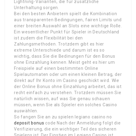
Lightning-Varianten, die für zusätzliche
Unterhaltung sorgen.
Bei den besten Anbietern spielt die Kombination
aus transparenten Bedingungen, fairen Limits und
einer breiten Auswahl an Slots eine wichtige Rolle.
Ein wesentlicher Punkt für Spieler in Deutschland
ist zudem die Flexibilität bei den
Zahlungsmethoden. Trotzdem gibt es hier
extreme Unterschiede und darum ist es so
wichtig, dass Sie die Bedinungen für den Bonus
ohne Einzahlung kennen. Meist geht es hier um
Freispiele auf einen bestimmten Online
Spielautomaten oder um einen kleinen Betrag, der
direkt auf Ihr Konto im Casino geschickt wird. Wie
der Online Bonus ohne Einzahlung arbeitet, das ist
recht einfach zu verstehen. Trotzdem müssen Sie
natürlich wissen, auf was Sie genau schauen
müssen, wenn Sie als Spieler ein solches Casino
auswählen.
So fangen Sie an zu spielen legiano casino no
deposit bonus
code Nach der Anmeldung folgt die
Verifizierung, die ein wichtiger Teil des sicheren
Spielens ist. Der Einstieg im Legiano Casino ist