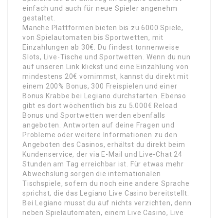
einfach und auch für neue Spieler angenehm
gestaltet.
Manche Plattformen bieten bis zu 6000 Spiele,
von Spielautomaten bis Sportwetten, mit
Einzahlungen ab 30€. Du findest tonnenweise
Slots, Live-Tische und Sportwetten. Wenn du nun
auf unseren Link klickst und eine Einzahlung von
mindestens 20€ vornimmst, kannst du direkt mit
einem 200% Bonus, 300 Freispielen und einer
Bonus Krabbe bei Legiano durchstarten. Ebenso
gibt es dort wöchentlich bis zu 5.000€ Reload
Bonus und Sportwetten werden ebenfalls
angeboten. Antworten auf deine Fragen und
Probleme oder weitere Informationen zu den
Angeboten des Casinos, erhältst du direkt beim
Kundenservice, der via E-Mail und Live-Chat 24
Stunden am Tag erreichbar ist. Für etwas mehr
Abwechslung sorgen die internationalen
Tischspiele, sofern du noch eine andere Sprache
sprichst, die das Legiano Live Casino bereitstellt.
Bei Legiano musst du auf nichts verzichten, denn
neben Spielautomaten, einem Live Casino, Live