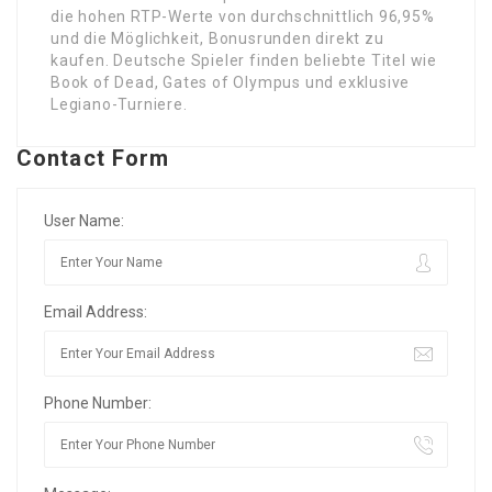
die hohen RTP-Werte von durchschnittlich 96,95%
und die Möglichkeit, Bonusrunden direkt zu
kaufen. Deutsche Spieler finden beliebte Titel wie
Book of Dead, Gates of Olympus und exklusive
Legiano-Turniere.
Contact Form
User Name:
Email Address:
Phone Number: