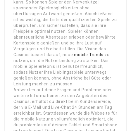
kann. So können Spieler den Nervenkitzel
spannender Spielmöglichkeiten ohne
überflüssigen Aufwand genießen. Abschließend
ist es wichtig, die Liste der qualifizierten Spiele zu
überprüfen, um sicherzustellen, dass sie ihre
Freispiele optimal nutzen. Spieler können
abenteuerliche Abenteuer erleben oder bewährte
Kartenspiele genießen und so ihre Lust auf
Vergnügen und Freiheit stillen. Die Vision des
Casinos basiert darauf, neue
mobile Trends
zu
nutzen, um die Nutzerbindung zu stärken. Das
mobile Spielerlebnis ist benutzerfreundlich,
sodass Nutzer ihre Lieblingsspiele unterwegs
genießen können, ohne Abstriche bei Güte oder
Leistung machen zu müssen.
Antworten auf deine Fragen und Probleme oder
weitere Informationen zu den Angeboten des
Casinos, erhältst du direkt beim Kundenservice,
der via E-Mail und Live-Chat 24 Stunden am Tag
erreichbar ist. Stattdessen wurde die Webseite für
die mobile Nutzung vollumfänglich optimiert, die
du problemlos auf deinem Tablet und Smartphone
nutzen kannst. Das Live Casino bei Legiano bietet