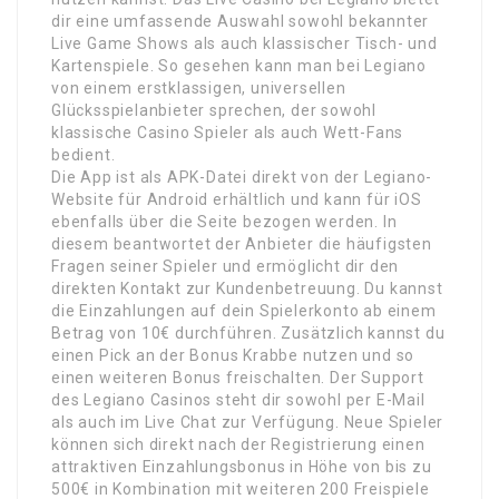
dir eine umfassende Auswahl sowohl bekannter
Live Game Shows als auch klassischer Tisch- und
Kartenspiele. So gesehen kann man bei Legiano
von einem erstklassigen, universellen
Glücksspielanbieter sprechen, der sowohl
klassische Casino Spieler als auch Wett-Fans
bedient.
Die App ist als APK-Datei direkt von der Legiano-
Website für Android erhältlich und kann für iOS
ebenfalls über die Seite bezogen werden. In
diesem beantwortet der Anbieter die häufigsten
Fragen seiner Spieler und ermöglicht dir den
direkten Kontakt zur Kundenbetreuung. Du kannst
die Einzahlungen auf dein Spielerkonto ab einem
Betrag von 10€ durchführen. Zusätzlich kannst du
einen Pick an der Bonus Krabbe nutzen und so
einen weiteren Bonus freischalten. Der Support
des Legiano Casinos steht dir sowohl per E-Mail
als auch im Live Chat zur Verfügung. Neue Spieler
können sich direkt nach der Registrierung einen
attraktiven Einzahlungsbonus in Höhe von bis zu
500€ in Kombination mit weiteren 200 Freispiele