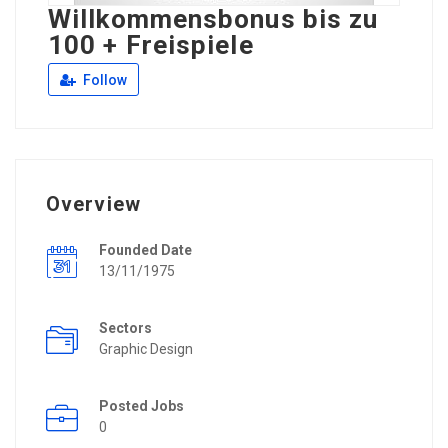
Willkommensbonus bis zu
100 + Freispiele
Follow
Overview
Founded Date
13/11/1975
Sectors
Graphic Design
Posted Jobs
0