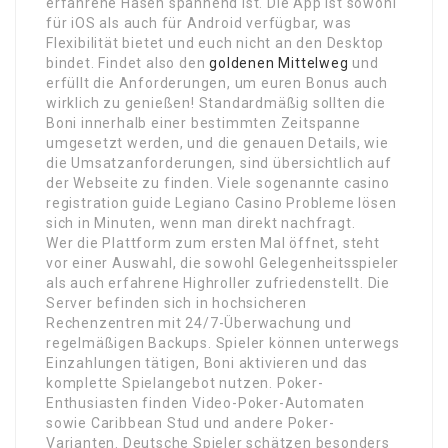
erfahrene Hasen spannend ist. Die App ist sowohl
für iOS als auch für Android verfügbar, was
Flexibilität bietet und euch nicht an den Desktop
bindet. Findet also den
goldenen Mittelweg
und
erfüllt die Anforderungen, um euren Bonus auch
wirklich zu genießen! Standardmäßig sollten die
Boni innerhalb einer bestimmten Zeitspanne
umgesetzt werden, und die genauen Details, wie
die Umsatzanforderungen, sind übersichtlich auf
der Webseite zu finden. Viele sogenannte casino
registration guide Legiano Casino Probleme lösen
sich in Minuten, wenn man direkt nachfragt.
Wer die Plattform zum ersten Mal öffnet, steht
vor einer Auswahl, die sowohl Gelegenheitsspieler
als auch erfahrene Highroller zufriedenstellt. Die
Server befinden sich in hochsicheren
Rechenzentren mit 24/7-Überwachung und
regelmäßigen Backups. Spieler können unterwegs
Einzahlungen tätigen, Boni aktivieren und das
komplette Spielangebot nutzen. Poker-
Enthusiasten finden Video-Poker-Automaten
sowie Caribbean Stud und andere Poker-
Varianten. Deutsche Spieler schätzen besonders