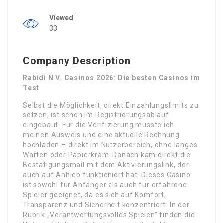
Viewed
33
Company Description
Rabidi N V. Casinos 2026: Die besten Casinos im
Test
Selbst die Möglichkeit, direkt Einzahlungslimits zu
setzen, ist schon im Registrierungsablauf
eingebaut. Für die Verifizierung musste ich
meinen Ausweis und eine aktuelle Rechnung
hochladen – direkt im Nutzerbereich, ohne langes
Warten oder Papierkram. Danach kam direkt die
Bestätigungsmail mit dem Aktivierungslink, der
auch auf Anhieb funktioniert hat. Dieses Casino
ist sowohl für Anfänger als auch für erfahrene
Spieler geeignet, da es sich auf Komfort,
Transparenz und Sicherheit konzentriert. In der
Rubrik „Verantwortungsvolles Spielen” finden die