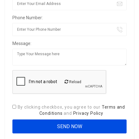
Phone Number:
Message:
Reload
By clicking checkbox, you agree to our
Terms and
Conditions
and
Privacy Policy