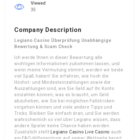
Viewed
35
Company Description
Legiano Casino Überprüfung Unabhängige
Bewertung & Scam Check
Ich werde Ihnen in dieser Bewertung alle
wichtigen Informationen zukommen lassen, und
wenn meine Vermutung stimmt, werden wir beide
viel Spaß haben! Sie erfahren, wie hoch die
Höchst- und Mindesteinzahlungen sowie die
Auszahlungen sind, wie Sie Geld auf Ihr Konto
einzahlen können, was es braucht, um Geld
abzuheben, wie Sie bei möglichen Fallstricken
vorgehen können und viele andere Tipps und
Tricks. Bleiben Sie einfach dran, und Sie werden
wahrscheinlich so viel über Legiano wissen, dass
andere Spieler keine Chance haben werden.
Zusätzlich stellt
Legiano Casino Live Casino
auch
ein FAQ-Hilfezentrum auf seiner Wettseite bereit,