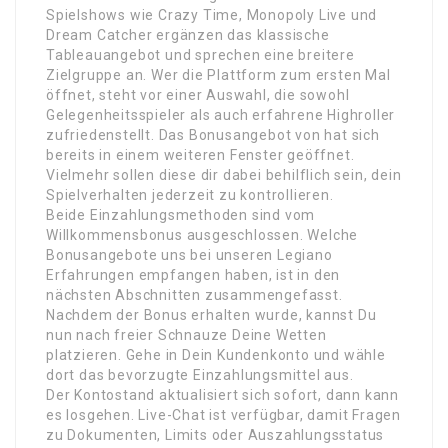
Spielshows wie Crazy Time, Monopoly Live und
Dream Catcher ergänzen das klassische
Tableauangebot und sprechen eine breitere
Zielgruppe an. Wer die Plattform zum ersten Mal
öffnet, steht vor einer Auswahl, die sowohl
Gelegenheitsspieler als auch erfahrene Highroller
zufriedenstellt. Das Bonusangebot von hat sich
bereits in einem weiteren Fenster geöffnet.
Vielmehr sollen diese dir dabei behilflich sein, dein
Spielverhalten jederzeit zu kontrollieren.
Beide Einzahlungsmethoden sind vom
Willkommensbonus ausgeschlossen. Welche
Bonusangebote uns bei unseren Legiano
Erfahrungen empfangen haben, ist in den
nächsten Abschnitten zusammengefasst.
Nachdem der Bonus erhalten wurde, kannst Du
nun nach freier Schnauze Deine Wetten
platzieren. Gehe in Dein Kundenkonto und wähle
dort das bevorzugte Einzahlungsmittel aus.
Der Kontostand aktualisiert sich sofort, dann kann
es losgehen. Live-Chat ist verfügbar, damit Fragen
zu Dokumenten, Limits oder Auszahlungsstatus