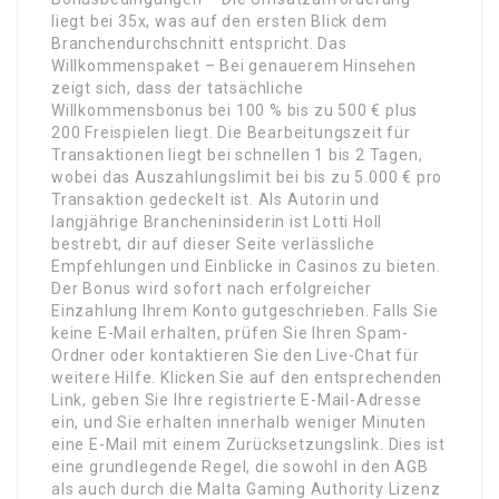
liegt bei 35x, was auf den ersten Blick dem
Branchendurchschnitt entspricht. Das
Willkommenspaket – Bei genauerem Hinsehen
zeigt sich, dass der tatsächliche
Willkommensbonus bei 100 % bis zu 500 € plus
200 Freispielen liegt. Die Bearbeitungszeit für
Transaktionen liegt bei schnellen 1 bis 2 Tagen,
wobei das Auszahlungslimit bei bis zu 5.000 € pro
Transaktion gedeckelt ist. Als Autorin und
langjährige Brancheninsiderin ist Lotti Holl
bestrebt, dir auf dieser Seite verlässliche
Empfehlungen und Einblicke in Casinos zu bieten.
Der Bonus wird sofort nach erfolgreicher
Einzahlung Ihrem Konto gutgeschrieben. Falls Sie
keine E-Mail erhalten, prüfen Sie Ihren Spam-
Ordner oder kontaktieren Sie den Live-Chat für
weitere Hilfe. Klicken Sie auf den entsprechenden
Link, geben Sie Ihre registrierte E-Mail-Adresse
ein, und Sie erhalten innerhalb weniger Minuten
eine E-Mail mit einem Zurücksetzungslink. Dies ist
eine grundlegende Regel, die sowohl in den AGB
als auch durch die Malta Gaming Authority Lizenz