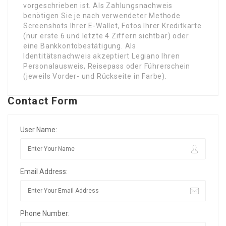
vorgeschrieben ist. Als Zahlungsnachweis
benötigen Sie je nach verwendeter Methode
Screenshots Ihrer E-Wallet, Fotos Ihrer Kreditkarte
(nur erste 6 und letzte 4 Ziffern sichtbar) oder
eine Bankkontobestätigung. Als
Identitätsnachweis akzeptiert Legiano Ihren
Personalausweis, Reisepass oder Führerschein
(jeweils Vorder- und Rückseite in Farbe).
Contact Form
User Name:
Email Address:
Phone Number: