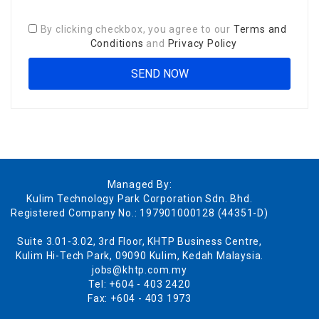
By clicking checkbox, you agree to our
Terms and
Conditions
and
Privacy Policy
Managed By:
Kulim Technology Park Corporation Sdn. Bhd.
Registered Company No.: 197901000128 (44351-D)
Suite 3.01-3.02, 3rd Floor, KHTP Business Centre,
Kulim Hi-Tech Park, 09090 Kulim, Kedah Malaysia.
jobs@khtp.com.my
Tel: +604 - 403 2420
Fax: +604 - 403 1973