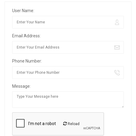
User Name:
Email Address:
Phone Number:
Message:
Reload