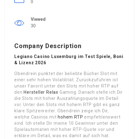
0
Viewed
30
Company Description
Legiano Casino Luxemburg im Test Spiele, Boni
& Lizenz 2026
Obendrein punktet der beliebte Bücher Slot mit
einer sehr hohen Volatilität. Zurückzuführen ist
unser Favorit unter den Slots mit hoher RTP auf
den
Hersteller Relax
Gaming. Danach stelle ich Dir
die Slots mit hoher Auszahlungsquote im Detail
vor. Unter den Slots mit hohem RTP gibt es ganz
klare Spitzenreiter. Obendrein zeige ich Dir,
welche Casinos mit
hohem RTP
empfehlenswert
sind. Ich stelle Dir meine 10 Gewinner unter den
Spielautomaten mit hoher RTP-Quote vor und
erkläre im Detail, was es damit auf sich hat.