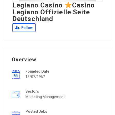
Legiano Casino
Casino
Legiano Offizielle Seite
Deutschland
Follow
Overview
Founded Date
15/07/1967
Sectors
Marketing Management
Posted Jobs