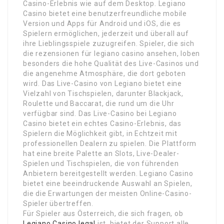
Casino-Erlebnis wie auf dem Desktop. Legiano
Casino bietet eine benutzerfreundliche mobile
Version und Apps für Android und iOS, die es
Spielern ermöglichen, jederzeit und überall auf
ihre Lieblingsspiele zuzugreifen. Spieler, die sich
die rezensionen für legiano casino ansehen, loben
besonders die hohe Qualität des Live-Casinos und
die angenehme Atmosphäre, die dort geboten
wird. Das Live-Casino von Legiano bietet eine
Vielzahl von Tischspielen, darunter Blackjack,
Roulette und Baccarat, die rund um die Uhr
verfügbar sind. Das Live-Casino bei Legiano
Casino bietet ein echtes Casino-Erlebnis, das
Spielern die Möglichkeit gibt, in Echtzeit mit
professionellen Dealern zu spielen. Die Plattform
hat eine breite Palette an Slots, Live-Dealer-
Spielen und Tischspielen, die von führenden
Anbietern bereitgestellt werden. Legiano Casino
bietet eine beeindruckende Auswahl an Spielen,
die die Erwartungen der meisten Online-Casino-
Spieler übertreffen.
Für Spieler aus Österreich, die sich fragen, ob
Legiano Casino legal
ist, bietet der Support alle