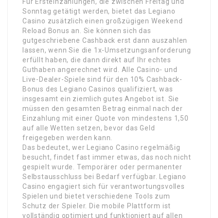
Für Ersteinzahlungen, die zwischen Freitag und
Sonntag getätigt werden, bietet das Legiano
Casino zusätzlich einen großzügigen Weekend
Reload Bonus an. Sie können sich das
gutgeschriebene Cashback erst dann auszahlen
lassen, wenn Sie die 1x-Umsetzungsanforderung
erfüllt haben, die dann direkt auf Ihr echtes
Guthaben angerechnet wird. Alle Casino- und
Live-Dealer-Spiele sind für den 10% Cashback-
Bonus des Legiano Casinos qualifiziert, was
insgesamt ein ziemlich gutes Angebot ist. Sie
müssen den gesamten Betrag einmal nach der
Einzahlung mit einer Quote von mindestens 1,50
auf alle Wetten setzen, bevor das Geld
freigegeben werden kann.
Das bedeutet, wer Legiano Casino regelmäßig
besucht, findet fast immer etwas, das noch nicht
gespielt wurde. Temporärer oder permanenter
Selbstausschluss bei Bedarf verfügbar. Legiano
Casino engagiert sich für verantwortungsvolles
Spielen und bietet verschiedene Tools zum
Schutz der Spieler. Die mobile Plattform ist
vollständig optimiert und funktioniert auf allen