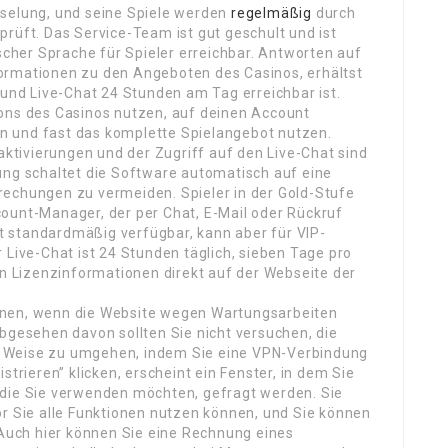
sselung, und seine Spiele werden
regelmäßig
durch
prüft. Das Service-Team ist gut geschult und ist
ischer Sprache für Spieler erreichbar. Antworten auf
ormationen zu den Angeboten des Casinos, erhältst
 und Live-Chat 24 Stunden am Tag erreichbar ist.
ions des Casinos nutzen, auf deinen Account
n und fast das komplette Spielangebot nutzen.
tivierungen und der Zugriff auf den Live-Chat sind
ung schaltet die Software automatisch auf eine
rechungen zu vermeiden. Spieler in der Gold-Stufe
ount-Manager, der per Chat, E-Mail oder Rückruf
cht standardmäßig verfügbar, kann aber für VIP-
 Live-Chat ist 24 Stunden täglich, sieben Tage pro
en Lizenzinformationen direkt auf der Webseite der
 können, wenn die Website wegen Wartungsarbeiten
Abgesehen davon sollten Sie nicht versuchen, die
 Weise zu umgehen, indem Sie eine VPN-Verbindung
strieren” klicken, erscheint ein Fenster, in dem Sie
 die Sie verwenden möchten, gefragt werden. Sie
or Sie alle Funktionen nutzen können, und Sie können
. Auch hier können Sie eine Rechnung eines