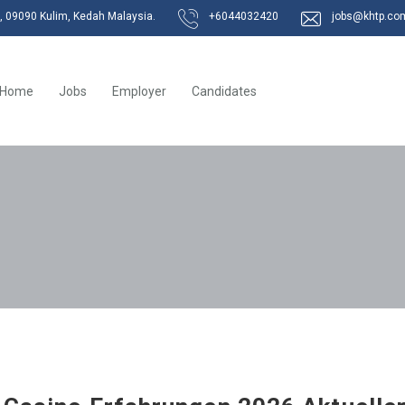
k, 09090 Kulim, Kedah Malaysia.
+6044032420
jobs@khtp.co
Home
Jobs
Employer
Candidates