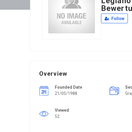
Legiano
Bewert
Follow
Overview
Founded Date
Se
21/05/1988
Gra
Viewed
52