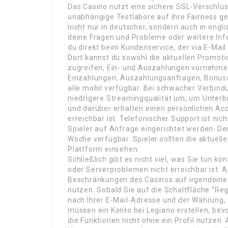
Das Casino nutzt eine sichere SSL-Verschlü
unabhängige Testlabore auf ihre Fairness ge
nicht nur in deutscher, sondern auch in engl
deine Fragen und Probleme oder weitere Inf
du direkt beim Kundenservice, der via E-Mail
Dort kannst du sowohl die aktuellen Promot
zugreifen, Ein- und Auszahlungen vornehme
Einzahlungen, Auszahlungsanfragen, Bonusak
alle mobil verfügbar. Bei schwacher Verbind
niedrigere Streamingqualität um, um Unterb
und darüber erhalten einen persönlichen Acc
erreichbar ist. Telefonischer Support ist ni
Spieler auf Anfrage eingerichtet werden. Der
Woche verfügbar. Spieler sollten die aktuell
Plattform einsehen.
Schließlich gibt es nicht viel, was Sie tun
oder Serverproblemen nicht erreichbar ist. 
Beschränkungen des Casinos auf irgendeine
nutzen. Sobald Sie auf die Schaltfläche “Regi
nach Ihrer E-Mail-Adresse und der Währung,
müssen ein Konto bei Legiano erstellen, bev
die Funktionen nicht ohne ein Profil nutzen