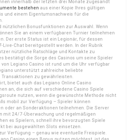
nen innerhalb der letzten drei Monate zugesandt
umente bestehen
aus einer Kopie Ihres gültigen
s und einem Eigentumsnachweis für die
n.
d nützlichen Bonusfunktionen zur Auswahl. Wenn
können Sie an einem verfügbaren Turnier teilnehmen
 Der erste Status ist ein Legionär, für dessen
Live-Chat bereitgestellt werden. In der Rubrik
utzer nützliche Ratschläge und Kontakte zu
ies bestätigt die Sorge des Casinos um seine Spieler
von Legiano Casino ist rund um die Uhr verfügbar
giano unterstützt zahlreiche beliebte
 Transaktionen zu gewährleisten.
rt, bietet auch das Legiano Online Casino
n an, die sich auf verschiedene Casino Spiele
ngsroute nutzen, wenn die gewünschte Methode nicht
lls mobil zur Verfügung – Spieler können
en oder an Sonderaktionen teilnehmen. Die Server
en mit 24/7-Überwachung und regelmäßigen
hen es Spielern, schnell ihre bevorzugten Spiele
ekt bei ausgewählten Slots einsetzen.
ur Verfügung – genau wie eventuelle Freispiele.
iano Casino einen Bonus nutzen möchtest, ist das