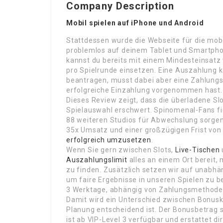
Company Description
Mobil spielen auf iPhone und Android
Stattdessen wurde die Webseite für die mobi
problemlos auf deinem Tablet und Smartpho
kannst du bereits mit einem Mindesteinsatz 
pro Spielrunde einsetzen. Eine Auszahlung 
beantragen, musst dabei aber eine Zahlungs
erfolgreiche Einzahlung vorgenommen hast.
Dieses Review zeigt, dass die überladene Slo
Spielauswahl erschwert. Spinomenal-Fans fin
88 weiteren Studios für Abwechslung sorgen
35x Umsatz und einer großzügigen Frist vo
erfolgreich umzusetzen
.
Wenn Sie gern zwischen Slots,
Live-Tischen
Auszahlungslimit
alles an einem Ort bereit, 
zu finden. Zusätzlich setzen wir auf unabhä
um faire Ergebnisse in unseren Spielen zu b
3 Werktage, abhängig von Zahlungsmethode, 
Damit wird ein Unterschied zwischen Bonuska
Planung entscheidend ist. Der Bonusbetrag 
ist ab VIP-Level 3 verfügbar und erstattet d