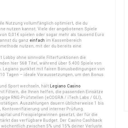
le Nutzung vollumfänglich optimiert, die du
ne nutzen kannst. Viele der angebotenen Spiele
von 0,01€ spielen oder sogar mehr als tausend Euro
kannst du ganz
einfach
im Kassenbereich
methode nutzen, mit der du bereits eine
t Lobby ohne sinnvolle Filterfunktionen die
den hier 568 Titel, während über 5.400 Spiele von
. Legiano punktet mit fairen Bonusbedingungen von
n 10 Tagen – ideale Voraussetzungen, um den Bonus
und Sport wechseln, hält
Legiano Casino
mit Filtern, die Ihnen helfen, die passenden Einsätze
ngige RNG-Prüfstellen (eCOGRA / iTech Labs / GLI),
estätigen. Auszahlungen dauern üblicherweise 1 bis
Kontoverifizierung und interner Prüfung.
pital und Freispielgewinnen gesetzt, der für die
stärkt das verfügbare Budget. Der Casino Cashback
ir wöchentlich zwischen 5% und 15% deiner Verluste.