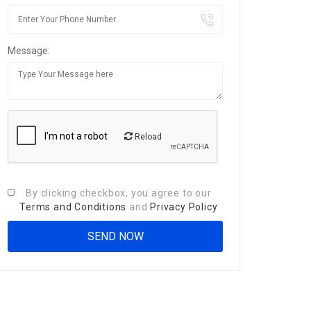
Message:
Reload
By clicking checkbox, you agree to our
Terms and Conditions
and
Privacy Policy