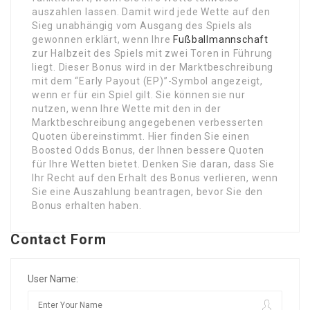
auszahlen lassen. Damit wird jede Wette auf den
Sieg unabhängig vom Ausgang des Spiels als
gewonnen erklärt, wenn Ihre
Fußballmannschaft
zur Halbzeit des Spiels mit zwei Toren in Führung
liegt. Dieser Bonus wird in der Marktbeschreibung
mit dem “Early Payout (EP)”-Symbol angezeigt,
wenn er für ein Spiel gilt. Sie können sie nur
nutzen, wenn Ihre Wette mit den in der
Marktbeschreibung angegebenen verbesserten
Quoten übereinstimmt. Hier finden Sie einen
Boosted Odds Bonus, der Ihnen bessere Quoten
für Ihre Wetten bietet. Denken Sie daran, dass Sie
Ihr Recht auf den Erhalt des Bonus verlieren, wenn
Sie eine Auszahlung beantragen, bevor Sie den
Bonus erhalten haben.
Contact Form
User Name: