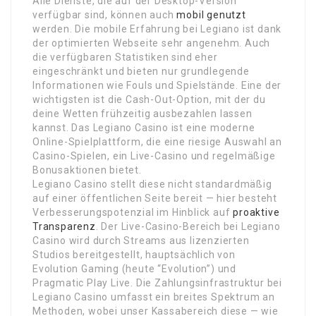
Alle Dienste, die auf der Desktop-Version
verfügbar sind, können auch
mobil genutzt
werden. Die mobile Erfahrung bei Legiano ist dank
der optimierten Webseite sehr angenehm. Auch
die verfügbaren Statistiken sind eher
eingeschränkt und bieten nur grundlegende
Informationen wie Fouls und Spielstände. Eine der
wichtigsten ist die Cash-Out-Option, mit der du
deine Wetten frühzeitig ausbezahlen lassen
kannst. Das Legiano Casino ist eine moderne
Online-Spielplattform, die eine riesige Auswahl an
Casino-Spielen, ein Live-Casino und regelmäßige
Bonusaktionen bietet.
Legiano Casino stellt diese nicht standardmäßig
auf einer öffentlichen Seite bereit — hier besteht
Verbesserungspotenzial im Hinblick auf
proaktive
Transparenz
. Der Live-Casino-Bereich bei Legiano
Casino wird durch Streams aus lizenzierten
Studios bereitgestellt, hauptsächlich von
Evolution Gaming (heute “Evolution”) und
Pragmatic Play Live. Die Zahlungsinfrastruktur bei
Legiano Casino umfasst ein breites Spektrum an
Methoden, wobei unser Kassabereich diese — wie