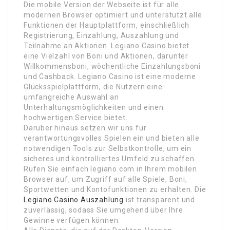
Die mobile Version der Webseite ist für alle
modernen Browser optimiert und unterstützt alle
Funktionen der Hauptplattform, einschließlich
Registrierung, Einzahlung, Auszahlung und
Teilnahme an Aktionen. Legiano Casino bietet
eine Vielzahl von Boni und Aktionen, darunter
Willkommensboni, wöchentliche Einzahlungsboni
und Cashback. Legiano Casino ist eine moderne
Glücksspielplattform, die Nutzern eine
umfangreiche Auswahl an
Unterhaltungsmöglichkeiten und einen
hochwertigen Service bietet.
Darüber hinaus setzen wir uns für
verantwortungsvolles Spielen ein und bieten alle
notwendigen Tools zur Selbstkontrolle, um ein
sicheres und kontrolliertes Umfeld zu schaffen.
Rufen Sie einfach legiano.com in Ihrem mobilen
Browser auf, um Zugriff auf alle Spiele, Boni,
Sportwetten und Kontofunktionen zu erhalten. Die
Legiano Casino Auszahlung
ist transparent und
zuverlässig, sodass Sie umgehend über Ihre
Gewinne verfügen können.