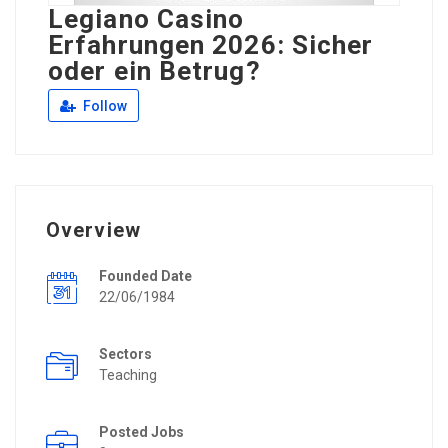
Legiano Casino
Erfahrungen 2026: Sicher
oder ein Betrug?
Follow
Overview
Founded Date
22/06/1984
Sectors
Teaching
Posted Jobs