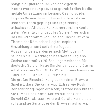
hängt die Qualität auch von der eigenen
Internetverbindung ab, aber grundsätzlich ist die
mobile Umsetzung im Legiano Casino solide.
Legiano Casino Team — Diese Seite wird von
unserem Team gepflegt und regelmäßig
aktualisiert. All diese Funktionen sind im Konto
unter ‘Verantwortungsvolles Spielen’ verfügbar.
Das VIP-Programm von Legiano Casino ist vom
Thema der Römischen Legion inspiriert.
Einzahlungen sind sofort verfügbar,
Auszahlungen werden je nach Methode in 4
Stunden bis 3 Werktagen bearbeitet. Legiano
Casino unterstützt 20 Zahlungsmethoden für
deutsche Spieler. Neue Spieler bei Legiano Casino
erhalten einen Non-Sticky Willkommensbonus von
100% bis €500 plus 200 Freispiele.
Die größte Einschränkung beim reinen Browser-
Spiel ist, dass Sie keine App-Extras wie Push-
Benachrichtigungen erhalten; stattdessen nutzen
Sie E-Mail und Promo-Karten auf der Seite.
Sowohl iOS- als auch Android-Geräte können die
vollständige Seite über den Browser aufrufen,