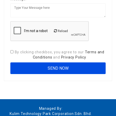
Reload
By clicking checkbox, you agree to our
Terms and
Conditions
and
Privacy Policy
Managed By:
Kulim Technology Park Corporation Sdn. Bhd.