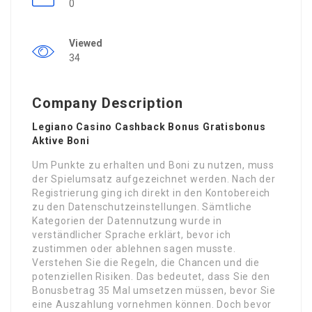
0
Viewed
34
Company Description
Legiano Casino Cashback Bonus Gratisbonus
Aktive Boni
Um Punkte zu erhalten und Boni zu nutzen, muss
der Spielumsatz aufgezeichnet werden. Nach der
Registrierung ging ich direkt in den Kontobereich
zu den Datenschutzeinstellungen. Sämtliche
Kategorien der Datennutzung wurde in
verständlicher Sprache erklärt, bevor ich
zustimmen oder ablehnen sagen musste.
Verstehen Sie die Regeln, die Chancen und die
potenziellen Risiken. Das bedeutet, dass Sie den
Bonusbetrag 35 Mal umsetzen müssen, bevor Sie
eine Auszahlung vornehmen können. Doch bevor