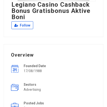
Legiano Casino Cashback
Bonus Gratisbonus Aktive
Boni
Follow
Overview
Founded Date
17/08/1988
Sectors
Advertising
Posted Jobs