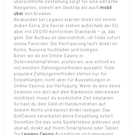
übersichtliche Gestaltung sorgt für eine einfache
Navigation, sowohl am Desktop als auch
mobil
über
den Browser.
Neukunden bei Legiano starten direkt mit einem
dicken Extra. Die Server stehen außerhalb der EU,
aber mit DSGVO-konformen Standards – ja, das
geht. Der Aufbau ist übersichtlich, ich finde sofort
meine Favoriten. Die Verifizierung läuft direkt im
Konto, Ausweis hochladen und loslegen.
Bevor wir dir ein Online Casino in
Österreichempfehlen, prüfen wir, wie schnell es
mit welchen Zahlungsmethoden auszahlt. Viele
populäre Zahlungsmethoden stehen nur für
Einzahlungen, nicht aber für Auszahlungen in
Online Casinos zur Verfügung. Wenn du also deine
Gewinne von dort auf dein Bankkonto überweisen
möchtest, musst du zusätzliche Zeit einplanen.
So hast du dein Geld im Handumdrehen auf
deinem Konto und kannst direkt loslegen. Das
RollCasino verarbeitet deine Einzahlung sofort.
Genießen Sie das volle Spielerlebnis jederzeit und
überall, direkt auf Ihrem Smartphone oder Tablet.
Die
Legiano Casino
Auszahlung ist transparent