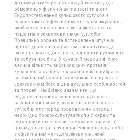
дотримуватися рекомендацій лікаря щодо
обмежень у фізичній активності та дієти.
Ендопротезування кульшового суглоба є
безпечним та ефективним методом лікування,
який може значно поліпшити якість життя
пацієнтів з захворюваннями суглобів.
Правильно обрана та встановлена штучний
протез дозволяє пацієнтам повернутися до
активної життєдіяльності, відновити рухливість
та забути про біль. У сучасній медицині існує
велика кількість високоякісних протезів
кульшового суглоба, які дозволяють вибрати
оптимальний варіант для кожного пацієнта з
урахуванням його індивідуальних особливостей
та потреб. Необхідно зазначити, що
ендопротезування кульшового суглоба є
важливим кроком у лікуванні захворювань
суглобів, але перед проведенням операції
необхідно проконсультуватися з лікарем та
обговорити всі нюанси та можливі ризики. У
цілому, ендопротезування кульшового суглоба
є ефективним методом лікування, який