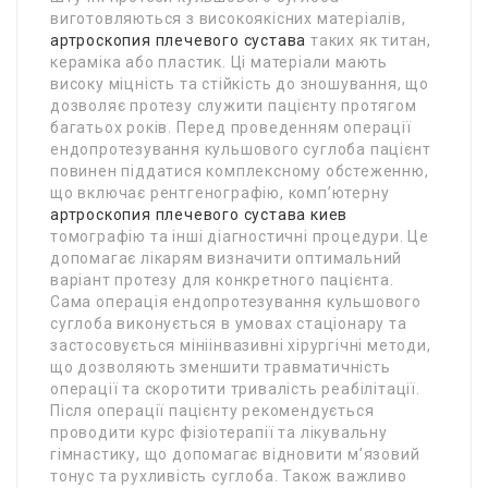
виготовляються з високоякісних матеріалів,
артроскопия плечевого сустава
таких як титан,
кераміка або пластик. Ці матеріали мають
високу міцність та стійкість до зношування, що
дозволяє протезу служити пацієнту протягом
багатьох років. Перед проведенням операції
ендопротезування кульшового суглоба пацієнт
повинен піддатися комплексному обстеженню,
що включає рентгенографію, комп’ютерну
артроскопия плечевого сустава киев
томографію та інші діагностичні процедури. Це
допомагає лікарям визначити оптимальний
варіант протезу для конкретного пацієнта.
Сама операція ендопротезування кульшового
суглоба виконується в умовах стаціонару та
застосовується мініінвазивні хірургічні методи,
що дозволяють зменшити травматичність
операції та скоротити тривалість реабілітації.
Після операції пацієнту рекомендується
проводити курс фізіотерапії та лікувальну
гімнастику, що допомагає відновити м’язовий
тонус та рухливість суглоба. Також важливо