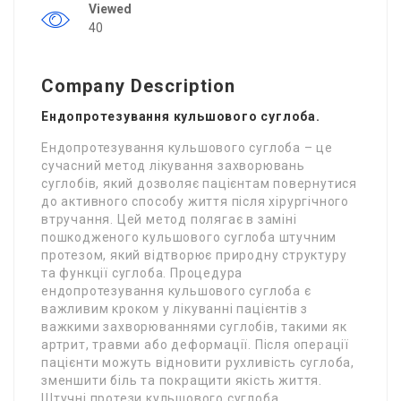
Viewed
40
Company Description
Ендопротезування кульшового суглоба.
Ендопротезування кульшового суглоба – це
сучасний метод лікування захворювань
суглобів, який дозволяє пацієнтам повернутися
до активного способу життя після хірургічного
втручання. Цей метод полягає в заміні
пошкодженого кульшового суглоба штучним
протезом, який відтворює природну структуру
та функції суглоба. Процедура
ендопротезування кульшового суглоба є
важливим кроком у лікуванні пацієнтів з
важкими захворюваннями суглобів, такими як
артрит, травми або деформації. Після операції
пацієнти можуть відновити рухливість суглоба,
зменшити біль та покращити якість життя.
Штучні протези кульшового суглоба