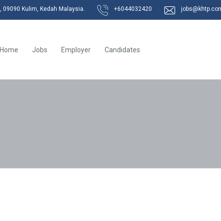
k, 09090 Kulim, Kedah Malaysia.
+6044032420
jobs@khtp.co
Home
Jobs
Employer
Candidates