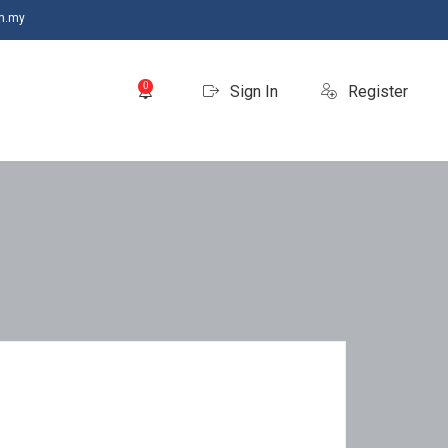
m.my
0
Sign In
Register