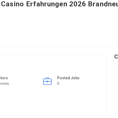
 Casino Erfahrungen 2026 Brandne
C
ctors
Posted Jobs
ences
0