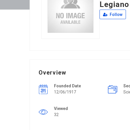
Legiano
Follow
Overview
Founded Date
Se
12/06/1917
Sci
Viewed
32