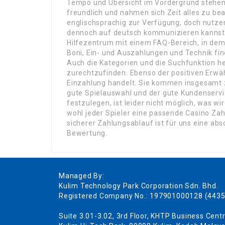
Tempo und Übersicht im Vordergrund stehen. 
freundlich und nahmen sich Zeit alles zu be
englischsprachig zur Verfügung, doch nutzen
dennoch auf deutsch kommunizieren kannst. 
Hilfezentrum mit einem FAQ-Bereich, in dem
Boni, Ein- und Auszahlungen und Technik fin
Auch die Kategorien und die Suchfunktion h
zurechtzufinden. Ebenso der positiven Erwä
Einzahlung handelt. Sie kommen insgesamt z
gute Spielauswahl und der gute Kundenservice
festzulegen, ist leider nicht möglich, was wi
wohl jeder Spieler eine passende Casino Zah
sicherer Zahlungsablauf ist für uns eine ab
Bewertung.
Managed By:
Kulim Technology Park Corporation Sdn. Bhd.
Registered Company No.: 197901000128 (4435
Suite 3.01-3.02, 3rd Floor, KHTP Business Centr