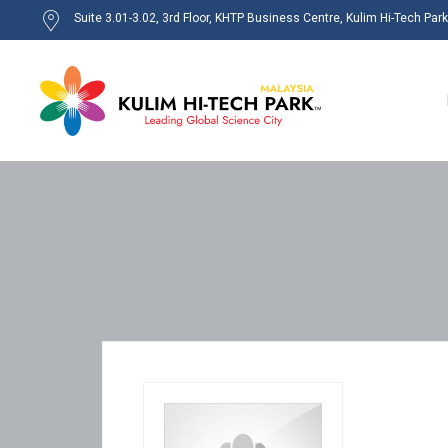
Suite 3.01-3.02, 3rd Floor, KHTP Business Centre, Kulim Hi-Tech Par