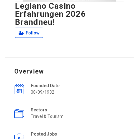
Legiano Casino
Erfahrungen 2026
Brandneu!
Follow
Overview
Founded Date
08/09/1932
Sectors
Travel & Tourism
Posted Jobs