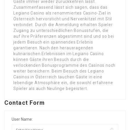
Gäste immer wieder zurückkehren lässt.
Zusammenfassend lässt sich sagen, dass das
Legiano Casino als renommiertes Casino-Ziel in
Österreich hervorsticht und Nervenkitzel mit Stil
verbindet. Durch die Anmeldung erhalten Spieler
Zugang zu unterschiedlichen Bonusstufen, die
auf ihre Präferenzen abgestimmt sind und so bei
jedem Besuch ein spannendes Erlebnis
garantieren. Nach den herausragenden
kulinarischen Erlebnissen im Legiano Casino
können Gäste ihren Besuch durch die
verlockenden Bonusprogramme des Casinos noch
weiter bereichern. Beim Besuch des Legiano
Casinos in Österreich tauchen Gäste in eine
lebendige Atmosphäre ein, die sowohl erfahrene
Spieler als auch Neulinge begeistert.
Contact Form
User Name: