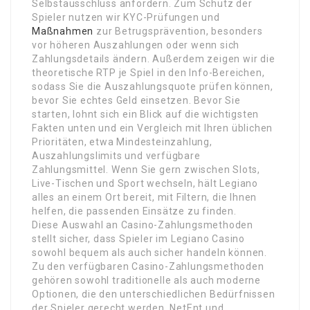
Selbstausschluss anfordern. Zum Schutz der
Spieler nutzen wir KYC-Prüfungen und
Maßnahmen
zur Betrugsprävention, besonders
vor höheren Auszahlungen oder wenn sich
Zahlungsdetails ändern. Außerdem zeigen wir die
theoretische RTP je Spiel in den Info-Bereichen,
sodass Sie die Auszahlungsquote prüfen können,
bevor Sie echtes Geld einsetzen. Bevor Sie
starten, lohnt sich ein Blick auf die wichtigsten
Fakten unten und ein Vergleich mit Ihren üblichen
Prioritäten, etwa Mindesteinzahlung,
Auszahlungslimits und verfügbare
Zahlungsmittel. Wenn Sie gern zwischen Slots,
Live-Tischen und Sport wechseln, hält Legiano
alles an einem Ort bereit, mit Filtern, die Ihnen
helfen, die passenden Einsätze zu finden.
Diese Auswahl an Casino-Zahlungsmethoden
stellt sicher, dass Spieler im Legiano Casino
sowohl bequem als auch sicher handeln können.
Zu den verfügbaren Casino-Zahlungsmethoden
gehören sowohl traditionelle als auch moderne
Optionen, die den unterschiedlichen Bedürfnissen
der Spieler gerecht werden. NetEnt und