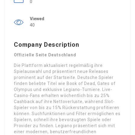
0
Viewed
40
Company Description
Offizielle Seite Deutschland
Die Plattform aktualisiert regelmäßig ihre
Spielauswahl und präsentiert neue Releases
prominent auf der Startseite. Deutsche Spieler
finden beliebte Titel wie Book of Dead, Gates of
Olympus und exklusive Legiano-Turniere. Live-
Casino-Fans erhalten wöchentlich bis zu 25%
Cashback auf ihre Nettoverluste, während Slot-
Spieler von bis zu 15% Rückerstattung profitieren
können. Suchfunktionen und Filter ermöglichen es
Spielern, schnell ihre bevorzugten Spiele oder
Provider zu finden. Legiano präsentiert sich mit
einer modernen, benutzerfreundlichen