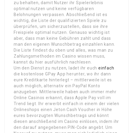
zu behalten, damit Nutzer ihr Spielerlebnis
optimal nutzen und keine verfügbaren
Belohnungen verpassen. Abschließend ist es
wichtig, die Liste der qualifizierten Spiele zu
überprüfen, um sicherzustellen, dass sie ihre
Freispiele optimal nutzen. Genauso wichtig ist
aber, dass man keine Gebühren zahlt und dass
man den eigenen Wunschbetrag einzahlen kann.
Die Liste findest du oben und alles, was man zu
Zahlungsmethoden im Casino wissen muss,
kannst du hier ausführlich nachlesen.
Um den Dienst zu nutzen, ladet ihr euch
einfach
die kostenlose GPay App herunter, wo ihr dann
eure Kreditkarte hinterlegt – mittlerweile ist es
auch möglich, alternativ ein PayPal Konto
anzugeben. Mittlerweile haben auch immer mehr
Online Casinos erkannt, dass Apple Pay voll im
Trend liegt. Ihr erwerbt einfach in einem der vielen
Onlineshops einen Jeton Cash Voucher in Höhe
eures bevorzugten Wunschbetrags und könnt
diesen anschließend im Casino einlösen, indem ihr
den darauf angegebenen PIN-Code angebt. Um