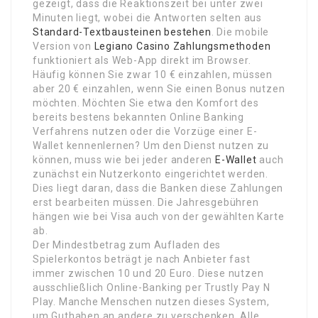
gezeigt, dass die Reaktionszeit bei unter zwei
Minuten liegt, wobei die Antworten selten aus
Standard-Textbausteinen bestehen
. Die mobile
Version von
Legiano Casino Zahlungsmethoden
funktioniert als Web-App direkt im Browser.
Häufig können Sie zwar 10 € einzahlen, müssen
aber 20 € einzahlen, wenn Sie einen Bonus nutzen
möchten. Möchten Sie etwa den Komfort des
bereits bestens bekannten Online Banking
Verfahrens nutzen oder die Vorzüge einer E-
Wallet kennenlernen? Um den Dienst nutzen zu
können, muss wie bei jeder anderen
E-Wallet
auch
zunächst ein Nutzerkonto eingerichtet werden.
Dies liegt daran, dass die Banken diese Zahlungen
erst bearbeiten müssen. Die Jahresgebühren
hängen wie bei Visa auch von der gewählten Karte
ab.
Der Mindestbetrag zum Aufladen des
Spielerkontos beträgt je nach Anbieter fast
immer zwischen 10 und 20 Euro. Diese nutzen
ausschließlich Online-Banking per Trustly Pay N
Play. Manche Menschen nutzen dieses System,
um Guthaben an andere zu verschenken. Alle