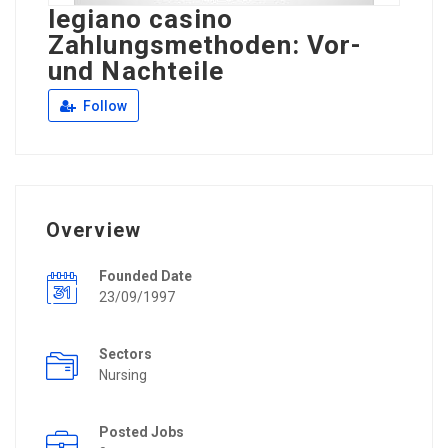
legiano casino
Zahlungsmethoden: Vor-
und Nachteile
Follow
Overview
Founded Date
23/09/1997
Sectors
Nursing
Posted Jobs