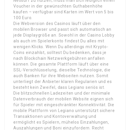
Neosurf zu nutzen, muss man sich lediglich einen
Voucher in der gewünschten Guthabenhöhe
kaufen – verfügbar sind Karten im Wert von 5 bis
100 Euro.
Die Webversion des Casinos läuft über den
mobilen Browser und passt sich automatisch an
jede Displaygröße an. Sowohl in der Casino Lobby
als auch im Spielerkonto findest Du alles mit
wenigen Klicks. Wenn Du allerdings mit Krypto-
Coins einzahlst, solltest Du bedenken, dass je
nach Blockchain Netzwerkgebühren anfallen
können. Die gesamte Plattform läuft über eine
SSL-Verschlüsselung, dieselbe Technologie, die
auch Banken für ihre Webseiten nutzen. Somit
unterliegt der Anbieter klaren Regularien und es
besteht kein Zweifel, dass Legiano seriös ist.
Die blitzschnellen Ladezeiten und der minimale
Datenverbrauch der mobilen Website eignen sich
für Spieler mit eingeschränkter Konnektivität. Die
mobile Plattform von Legiano unterstützt sichere
Transaktionen und Kontoverwaltung und
ermöglicht es Spielern, mühelos Einzahlungen,
Auszahlungen und Boni einzufordern. Recht