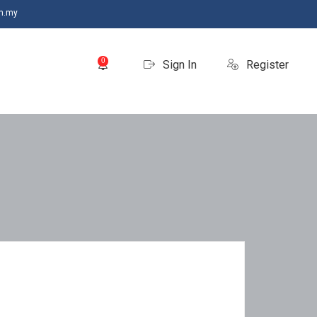
m.my
0
Sign In
Register