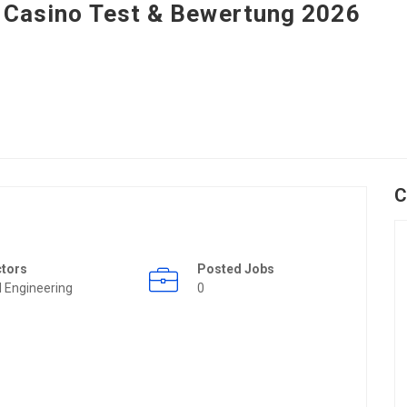
 Casino Test & Bewertung 2026
C
ctors
Posted Jobs
il Engineering
0