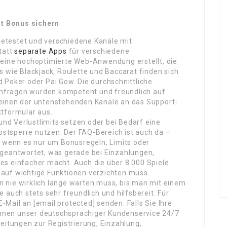
t Bonus sichern
etestet und verschiedene Kanäle mit
tatt
separate Apps
für verschiedene
 eine hochoptimierte Web-Anwendung erstellt, die
s wie Blackjack, Roulette und Baccarat finden sich
 Poker oder Pai Gow. Die durchschnittliche
 Anfragen wurden kompetent und freundlich auf
einen der untenstehenden Kanäle an das Support-
ktformular aus.
 und Verlustlimits setzen oder bei Bedarf eine
tsperre nutzen. Der FAQ-Bereich ist auch da –
, wenn es nur um Bonusregeln, Limits oder
 geantwortet, was gerade bei Einzahlungen,
es einfacher macht. Auch die über 8.000 Spiele
auf wichtige Funktionen verzichten muss.
 nie wirklich lange warten muss, bis man mit einem
 auch stets sehr freundlich und hilfsbereit. Für
-Mail an [email protected] senden. Falls Sie Ihre
 Ihnen unser deutschsprachiger Kundenservice 24/7
leitungen zur Registrierung, Einzahlung,