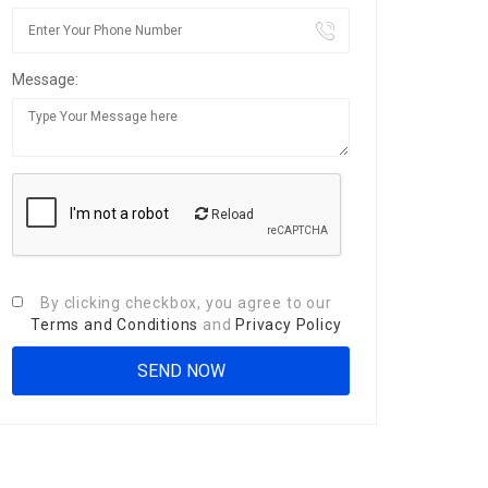
Message:
Reload
By clicking checkbox, you agree to our
Terms and Conditions
and
Privacy Policy