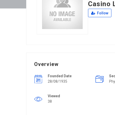
Casino 
Follow
Overview
Founded Date
Se
28/08/1935
Phy
Viewed
38