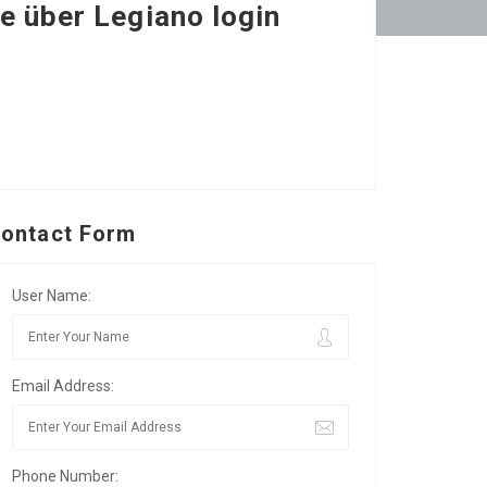
e über Legiano login
ontact Form
User Name:
Email Address:
Phone Number: