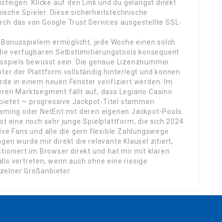
steigen. Klicke auf den Link und du gelangst direkt
chische Spieler. Diese sicherheitstechnische
rch das von Google Trust Services ausgestellte SSL-
o Bonusspielern ermöglicht, jede Woche einen solch
 die verfügbaren Selbstlimitierungstools konsequent
cksspiels bewusst sein. Die genaue Lizenznummer
ter der Plattform vollständig hinterlegt und können
de in einem neuen Fenster verifiziert werden. Im
eren Marktsegment fällt auf, dass Legiano Casino
bietet — progressive Jackpot-Titel stammen
gaming oder NetEnt mit deren eigenen Jackpot-Pools.
st eine noch sehr junge Spielplattform, die sich 2024
ive Fans und alle die gern flexible Zahlungswege
en wurde mir direkt die relevante Klausel zitiert,
tioniert im Browser direkt und hat mir mit klaren
lls vertreten, wenn auch ohne eine riesige
zelner Großanbieter.