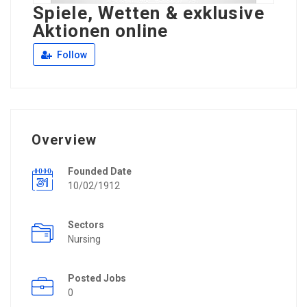
Spiele, Wetten & exklusive
Aktionen online
Follow
Overview
Founded Date
10/02/1912
Sectors
Nursing
Posted Jobs
0