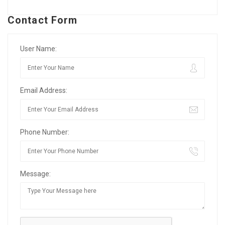
Contact Form
User Name:
Email Address:
Phone Number:
Message: