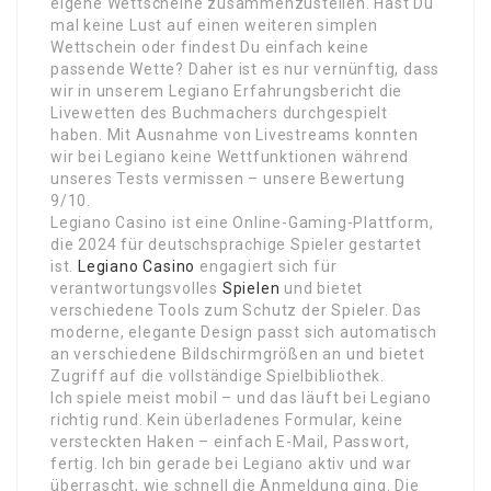
eigene Wettscheine zusammenzustellen. Hast Du
mal keine Lust auf einen weiteren simplen
Wettschein oder findest Du einfach keine
passende Wette? Daher ist es nur vernünftig, dass
wir in unserem Legiano Erfahrungsbericht die
Livewetten des Buchmachers durchgespielt
haben. Mit Ausnahme von Livestreams konnten
wir bei Legiano keine Wettfunktionen während
unseres Tests vermissen – unsere Bewertung
9/10.
Legiano Casino ist eine Online-Gaming-Plattform,
die 2024 für deutschsprachige Spieler gestartet
ist.
Legiano Casino
engagiert sich für
verantwortungsvolles
Spielen
und bietet
verschiedene Tools zum Schutz der Spieler. Das
moderne, elegante Design passt sich automatisch
an verschiedene Bildschirmgrößen an und bietet
Zugriff auf die vollständige Spielbibliothek.
Ich spiele meist mobil – und das läuft bei Legiano
richtig rund. Kein überladenes Formular, keine
versteckten Haken – einfach E-Mail, Passwort,
fertig. Ich bin gerade bei Legiano aktiv und war
überrascht, wie schnell die Anmeldung ging. Die