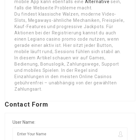
mobile App kann ebenfalls eine
Alternative
sein,
falls die Webseite Probleme macht.
Du findest klassische Walzen, moderne Video-
Slots, Megaways-ähnliche Mechaniken, Freispiele,
Kauf-Features und progressive Jackpots. Für
Aktionen bei der Registrierung kannst du auch
einen Legiano casino promo code nutzen, wenn
gerade einer aktiv ist. Hier sitzt jeder Button,
mobile läuft rund, Sessions fühlen sich stabil an.
In diesem Artikel schauen wir auf Games,
Bedienung, Bonuslogik, Zahlungswege, Support
und mobiles Spielen. In der Regel sind
Einzahlungen in den meisten Online Casinos
gebührenfrei – unabhängig von der gewählten
Zahlungsart.
Contact Form
User Name: