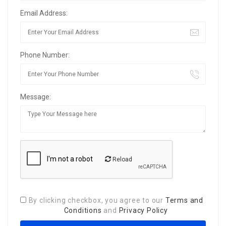
Email Address:
Phone Number:
Message:
Reload
By clicking checkbox, you agree to our
Terms and
Conditions
and
Privacy Policy