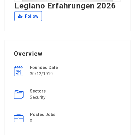
Legiano Erfahrungen 2026
Follow
Overview
Founded Date
30/12/1919
Sectors
Security
Posted Jobs
0