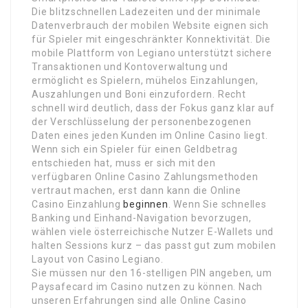
Die blitzschnellen Ladezeiten und der minimale
Datenverbrauch der mobilen Website eignen sich
für Spieler mit eingeschränkter Konnektivität. Die
mobile Plattform von Legiano unterstützt sichere
Transaktionen und Kontoverwaltung und
ermöglicht es Spielern, mühelos Einzahlungen,
Auszahlungen und Boni einzufordern. Recht
schnell wird deutlich, dass der Fokus ganz klar auf
der Verschlüsselung der personenbezogenen
Daten eines jeden Kunden im Online Casino liegt.
Wenn sich ein Spieler für einen Geldbetrag
entschieden hat, muss er sich mit den
verfügbaren Online Casino Zahlungsmethoden
vertraut machen, erst dann kann die Online
Casino Einzahlung
beginnen
. Wenn Sie schnelles
Banking und Einhand-Navigation bevorzugen,
wählen viele österreichische Nutzer E-Wallets und
halten Sessions kurz – das passt gut zum mobilen
Layout von Casino Legiano.
Sie müssen nur den 16-stelligen PIN angeben, um
Paysafecard im Casino nutzen zu können. Nach
unseren Erfahrungen sind alle Online Casino