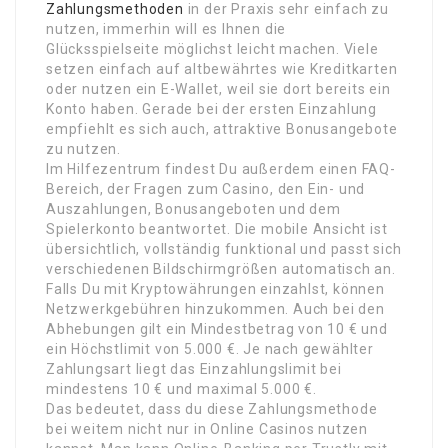
Zahlungsmethoden
in der Praxis sehr einfach zu
nutzen, immerhin will es Ihnen die
Glücksspielseite möglichst leicht machen. Viele
setzen einfach auf altbewährtes wie Kreditkarten
oder nutzen ein E-Wallet, weil sie dort bereits ein
Konto haben. Gerade bei der ersten Einzahlung
empfiehlt es sich auch, attraktive Bonusangebote
zu nutzen.
Im Hilfezentrum findest Du außerdem einen FAQ-
Bereich, der Fragen zum Casino, den Ein- und
Auszahlungen, Bonusangeboten und dem
Spielerkonto beantwortet. Die mobile Ansicht ist
übersichtlich, vollständig funktional und passt sich
verschiedenen Bildschirmgrößen automatisch an.
Falls Du mit Kryptowährungen einzahlst, können
Netzwerkgebühren hinzukommen. Auch bei den
Abhebungen gilt ein Mindestbetrag von 10 € und
ein Höchstlimit von 5.000 €. Je nach gewählter
Zahlungsart liegt das Einzahlungslimit bei
mindestens 10 € und maximal 5.000 €.
Das bedeutet, dass du diese Zahlungsmethode
bei weitem nicht nur in Online Casinos nutzen