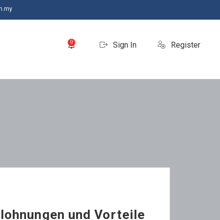
m.my
0
Sign In
Register
lohnungen und Vorteile