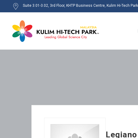
Suite 3.01-3.02, 3rd Floor, KHTP Business Centre, Kulim Hi-Tech Par
Legiano