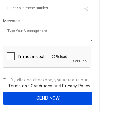
Message:
Reload
By clicking checkbox, you agree to our
Terms and Conditions
and
Privacy Policy