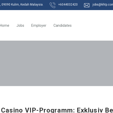
k, 09090 Kulim, Kedah Malaysia.
+6044032420
jobs@khtp.co
Home
Jobs
Employer
Candidates
 Casino VIP-Programm: Exklusiv Be