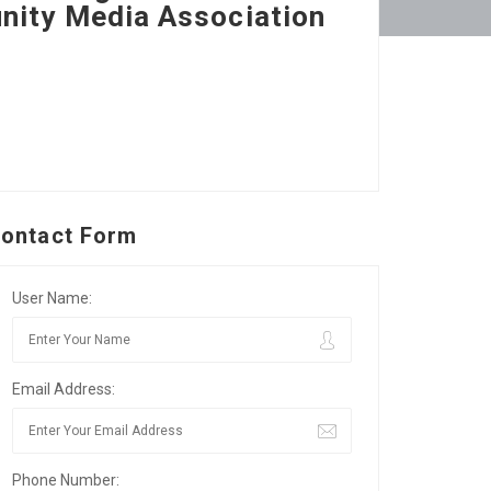
nity Media Association
ontact Form
User Name:
Email Address:
Phone Number: