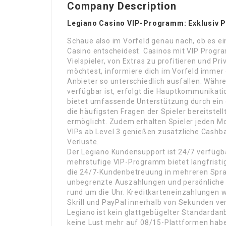
Company Description
Legiano Casino VIP-Programm: Exklusiv P
Schaue also im Vorfeld genau nach, ob es ei
Casino entscheidest. Casinos mit VIP Prog
Vielspieler, von Extras zu profitieren und Pr
möchtest, informiere dich im Vorfeld immer
Anbieter so unterschiedlich ausfallen. Währ
verfügbar ist, erfolgt die Hauptkommunikati
bietet umfassende Unterstützung durch ein d
die häufigsten Fragen der Spieler bereitste
ermöglicht. Zudem erhalten Spieler jeden M
VIPs ab Level 3 genießen zusätzliche Cash
Verluste.
Der Legiano Kundensupport ist 24/7 verfügba
mehrstufige VIP-Programm bietet langfristig
die 24/7-Kundenbetreuung in mehreren Sprac
unbegrenzte Auszahlungen und persönliche 
rund um die Uhr. Kreditkarteneinzahlungen 
Skrill und PayPal innerhalb von Sekunden ve
Legiano ist kein glattgebügelter Standardanbi
keine Lust mehr auf 08/15-Plattformen haben