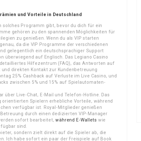
rämien und Vorteile in Deutschland
n solches Programm gibt, bevor du dich für ein
ramme gehören zu den spannenden Möglichkeiten für
ivilegien zu genießen. Wenn du als VIP starten
 genau, da die VIP Programme der verschiedenen
end gelegentlich ein deutschsprachiger Support
on überwiegend auf Englisch. Das Legiano Casino
etailliertes Hilfezentrum (FAQ), das Antworten auf
llt und direkten Kontakt zur Kundenbetreuung
ontag 25% Cashback auf Verluste im Live Casino, und
backs zwischen 5% und 15% auf Spielautomaten-
r über Live-Chat, E-Mail und Telefon-Hotline. Das
 orientierten Spielern erhebliche Vorteile, während
hen verfügbar ist. Royal-Mitglieder genießen
Betreuung durch einen dedizierten VIP-Manager
werden sofort bearbeitet,
während E-Wallets
wie
rfügbar sind.
eter, sondern zielt direkt auf die Spieler ab, die
. Ich habe sofort ein paar der Freispiele auf Book