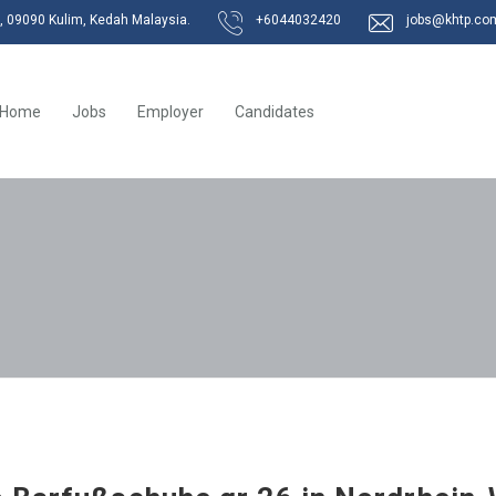
k, 09090 Kulim, Kedah Malaysia.
+6044032420
jobs@khtp.co
Home
Jobs
Employer
Candidates