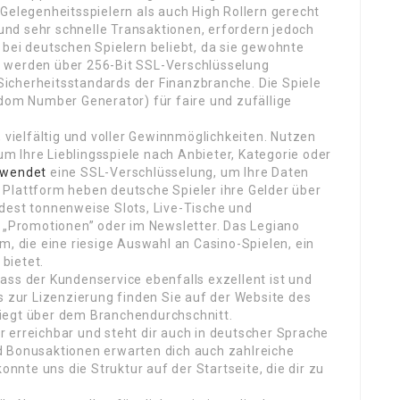
 Gelegenheitsspielern als auch High Rollern gerecht
nd sehr schnelle Transaktionen, erfordern jedoch
 bei deutschen Spielern beliebt, da sie gewohnte
n werden über 256-Bit SSL-Verschlüsselung
icherheitsstandards der Finanzbranche. Die Spiele
m Number Generator) für faire und zufällige
, vielfältig und voller Gewinnmöglichkeiten. Nutzen
 um Ihre Lieblingsspiele nach Anbieter, Kategorie oder
rwendet
eine SSL-Verschlüsselung, um Ihre Daten
r Plattform heben deutsche Spieler ihre Gelder über
dest tonnenweise Slots, Live-Tische und
n „Promotionen” oder im Newsletter. Das Legiano
m, die eine riesige Auswahl an Casino-Spielen, ein
bietet.
ass der Kundenservice ebenfalls exzellent ist und
s zur Lizenzierung finden Sie auf der Website des
iegt über dem Branchendurchschnitt.
 erreichbar und steht dir auch in deutscher Sprache
d Bonusaktionen erwarten dich auch zahlreiche
nte uns die Struktur auf der Startseite, die dir zu