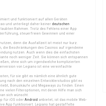
imiert und funktioniert auf allen Geräten
çao und unterliegt daher keiner
deutschen
erlaubten Rahmen. Trotz des Fehlens einer App
zerführung, steuerfreien Gewinnen und einer
utzen, denn die Ausfallzeit ist meist nur kurz.
n, die Beschränkungen des Casinos auf irgendeine
indung nutzen. Auch wenn dies die einfachsten
iante noch weniger Zeit. Sie können sich entspannen
enießen, ohne sich um irgendwelche komplizierten
rversion von Legiano ist eine vereinfachte
ten, für sie gibt es nämlich eine ähnlich gute
ung nach den einzelnen Entwicklerstudios gibt es
Beliebt, Bonuskäufe und Megaways zu finden. Einen
ne vielen Filteroptionen, mit deren Hilfe man sich
man sich wünscht.
pp für iOS oder
Android
anbietet, ist das mobile Web-
ive App funktioniert. Legiano hat gestaffelte