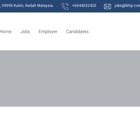
k, 09090 Kulim, Kedah Malaysia.
+6044032420
jobs@khtp.co
Home
Jobs
Employer
Candidates