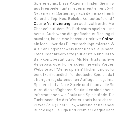
Spielerlebnis. Diese Aktionen finden Sie im
aus Freispielen unterliegen meist einer 35
Neben einer Sortierung nach den einzelnen E
Bereiche Top, Neu, Beliebt, Bonuskäufe un
Casino Verifizierung
nun auch zahlreiche Merk
Chance” auf dem PC-Bildschirm spielen – in
bereit. Auch wenn die grafische Auflösung n
aussieht, ist es eine höchst attraktive
Online
ein Icon, über das Du zur mobiloptimierten Ve
Als Zahlungsnachweis benötigen Sie je nach
Fotos Ihrer Kreditkarte (nur erste 6 und letzt
Bankkontobestätigung. Als Identitätsnachwe
Reisepass oder Führerschein (jeweils Vorder-
Website auf “Demo spielen” klicken und sofo
benutzerfreundlich für deutsche Spieler, da
strengen regulatorischen Auflagen, regelm
Spielerschutz, faire Spiele und finanzielle Si
Auch die verfügbaren Statistiken sind eher 
Informationen wie Fouls und Spielstände. Di
Funktionen, die das Wetterlebnis bereichern.
Player (RTP) über 95 %, während er bei ande
Bundesliga, La Liga und Premier League lieg