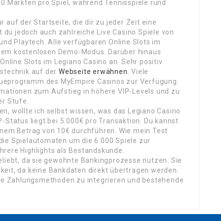
50 Märkten pro Spiel, während Tennisspiele rund
auf der Startseite, die dir zu jeder Zeit eine
st du jedoch auch zahlreiche Live Casino Spiele von
und Playtech. Alle verfügbaren Online Slots im
inem kostenlosen Demo-Modus. Darüber hinaus
 Online Slots im Legiano Casino an. Sehr positiv
tstechnik auf der
Webseite erwähnen
. Viele
eueprogramm des MyEmpire Casinos zur Verfügung.
rmationen zum Aufstieg in höhere VIP-Levels und zu
er Stufe.
n, wollte ich selbst wissen, was das Legiano Casino
-Status liegt bei 5.000€ pro Transaktion. Du kannst
einem Betrag von 10€ durchführen. Wie mein Test
r die Spielautomaten um die 6.000 Spiele zur
hrere Highlights als Bestandskunde.
eliebt, da sie gewohnte Bankingprozesse nutzen. Sie
keit, da keine Bankdaten direkt übertragen werden.
neue Zahlungsmethoden zu integrieren und bestehende