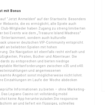
st mit Bonus
 auf “Jetzt Anmelden” auf der Startseite. Besonders
 Webseite, die es ermöglicht, alle Spiele auch
 Club-Mitglieder haben Zugang zu streng limitierten
oder bei Events wie dem „Treasure Island Madness”
ur Entertainment, sondern auch kulturelle
mack unserer deutschen VIP-Community entspricht.
ahl an beliebten Spielen mit hohen
ng. Die Navigation ist ebenfalls recht einfach und
üßigkeiten, Piraten, Bücher und Abenteuer. Die
dards zu entsprechen und bieten niedrige
eptable Wettanforderungen zwischen x35 und x40.
Mindesteinzahlungen und angemessenen
esamte Angebot sonst möglicherweise nicht lohnt.
 Ihre Einzahlungen im Laufe der Woche abdecken
nd geprüfte Informationen zu bieten – ohne Marketing-
 Das Legiano Casino ist vollständig mobil
uchst keine App herunterzuladen.Die responsive
chirm an und liefert ein flüssiges, schnelles