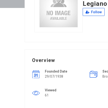
Legiano
Follow
Overview
Founded Date
Se
29/07/1938
Bro
Viewed
61