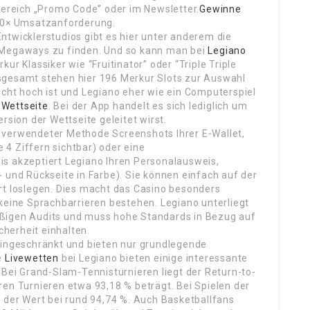
 Bereich „Promo Code” oder im Newsletter.
Gewinne
–40× Umsatzanforderung.
ntwicklerstudios gibt es hier unter anderem die
d Megaways zu finden. Und so kann man bei
Legiano
ur Klassiker wie “Fruitinator” oder “Triple Triple
sgesamt stehen hier 196 Merkur Slots zur Auswahl
icht hoch ist und Legiano eher wie ein Computerspiel
 Wettseite
. Bei der App handelt es sich lediglich um
rsion der Wettseite geleitet wirst.
 verwendeter Methode Screenshots Ihrer E-Wallet,
e 4 Ziffern sichtbar) oder eine
is akzeptiert Legiano Ihren Personalausweis,
 und Rückseite in Farbe). Sie können einfach auf der
rt loslegen. Dies macht das Casino besonders
 keine Sprachbarrieren bestehen. Legiano unterliegt
äßigen Audits und muss hohe Standards in Bezug auf
cherheit einhalten.
eingeschränkt und bieten nur grundlegende
e
Livewetten
bei Legiano bieten einige interessante
 Bei Grand-Slam-Tennisturnieren liegt der Return-to-
ren Turnieren etwa 93,18 % beträgt. Bei Spielen der
t der Wert bei rund 94,74 %. Auch Basketballfans