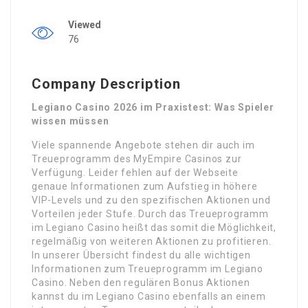
Viewed
76
Company Description
Legiano Casino 2026 im Praxistest: Was Spieler
wissen müssen
Viele spannende Angebote stehen dir auch im
Treueprogramm des MyEmpire Casinos zur
Verfügung. Leider fehlen auf der Webseite
genaue Informationen zum Aufstieg in höhere
VIP-Levels und zu den spezifischen Aktionen und
Vorteilen jeder Stufe. Durch das Treueprogramm
im Legiano Casino heißt das somit die Möglichkeit,
regelmäßig von weiteren Aktionen zu profitieren.
In unserer Übersicht findest du alle wichtigen
Informationen zum Treueprogramm im Legiano
Casino. Neben den regulären Bonus Aktionen
kannst du im Legiano Casino ebenfalls an einem