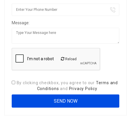
Message:
Reload
By clicking checkbox, you agree to our
Terms and
Conditions
and
Privacy Policy