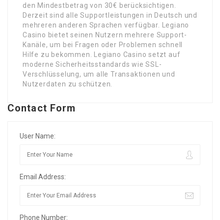
den Mindestbetrag von 30€ berücksichtigen.
Derzeit sind alle Supportleistungen in Deutsch und
mehreren anderen Sprachen verfügbar. Legiano
Casino bietet seinen Nutzern mehrere Support-
Kanäle, um bei Fragen oder Problemen schnell
Hilfe zu bekommen. Legiano Casino setzt auf
moderne Sicherheitsstandards wie SSL-
Verschlüsselung, um alle Transaktionen und
Nutzerdaten zu schützen.
Contact Form
User Name:
Email Address:
Phone Number: