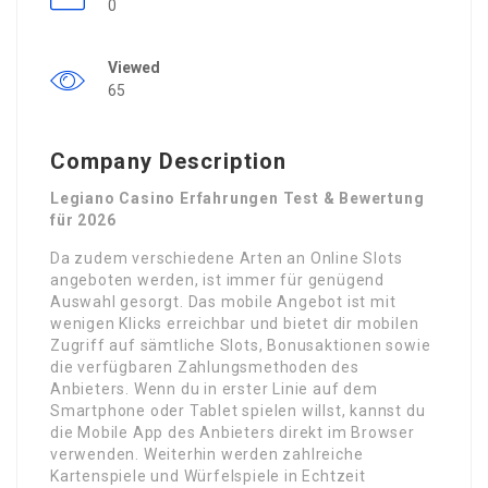
0
Viewed
65
Company Description
Legiano Casino Erfahrungen Test & Bewertung
für 2026
Da zudem verschiedene Arten an Online Slots
angeboten werden, ist immer für genügend
Auswahl gesorgt. Das mobile Angebot ist mit
wenigen Klicks erreichbar und bietet dir mobilen
Zugriff auf sämtliche Slots, Bonusaktionen sowie
die verfügbaren Zahlungsmethoden des
Anbieters. Wenn du in erster Linie auf dem
Smartphone oder Tablet spielen willst, kannst du
die Mobile App des Anbieters direkt im Browser
verwenden. Weiterhin werden zahlreiche
Kartenspiele und Würfelspiele in Echtzeit