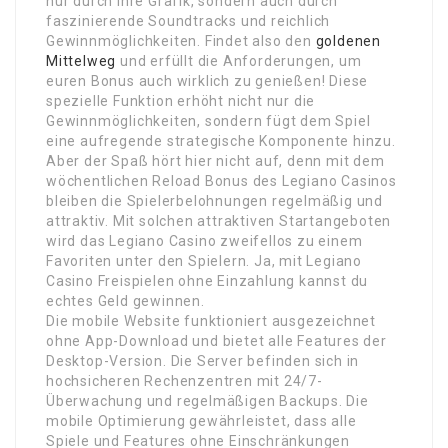
nur durch ihre Grafik, sondern auch durch
faszinierende Soundtracks und reichlich
Gewinnmöglichkeiten. Findet also den
goldenen
Mittelweg
und erfüllt die Anforderungen, um
euren Bonus auch wirklich zu genießen! Diese
spezielle Funktion erhöht nicht nur die
Gewinnmöglichkeiten, sondern fügt dem Spiel
eine aufregende strategische Komponente hinzu.
Aber der Spaß hört hier nicht auf, denn mit dem
wöchentlichen Reload Bonus des Legiano Casinos
bleiben die Spielerbelohnungen regelmäßig und
attraktiv. Mit solchen attraktiven Startangeboten
wird das Legiano Casino zweifellos zu einem
Favoriten unter den Spielern. Ja, mit Legiano
Casino Freispielen ohne Einzahlung kannst du
echtes Geld gewinnen.
Die mobile Website funktioniert ausgezeichnet
ohne App-Download und bietet alle Features der
Desktop-Version. Die Server befinden sich in
hochsicheren Rechenzentren mit 24/7-
Überwachung und regelmäßigen Backups. Die
mobile Optimierung gewährleistet, dass alle
Spiele und Features ohne Einschränkungen