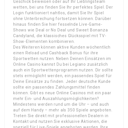
Geschick beweisen oder auf Ihr Lieblingsteam
wetten, bei uns finden Sie Ihr perfektes Spiel. Der
Login funktioniert nahtlos, damit Sie Ihr Spiel
ohne Unterbrechung fortsetzen können. Darüber
hinaus finden Sie hier fesselnde Live-Game-
Shows wie Deal or No Deal und Sweet Bonanza
Candyland, die klassisches Glücksspiel mit TV-
Show-Elementen kombinieren.
Des Weiteren können aktive Kunden wöchentlich
einen Reload und Cashback Bonus für ihre
Sportwetten nutzen. Neben Deinen Einsätzen im
Online Casino kannst Du bei Legiano zusätzlich
auch ein Sportwettenprogramm nutzen. Dir sollte
stets ermöglicht werden, ein passendes Spiel für
Deine Einsätze zu finden. Jeder deutsche Kunde
sollte ein passendes Zahlungsmittel finden
können. Gibt es neue Online Casinos mit ein paar
mehr Ein- und Auszahlungsmöglichkeiten?
Mindestens werden rund um die Uhr – und auch
auf dem Handy – mehr als 350 Spiele angeboten.
Treten Sie direkt mit professionellen Dealern in
Kontakt und nutzen Sie exklusive Aktionen, die
speziell für Live-Spiele angeboten werden. Ihre