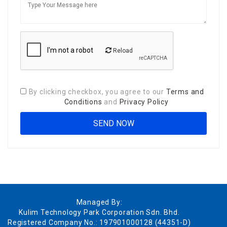
Reload
By clicking checkbox, you agree to our
Terms and
Conditions
and
Privacy Policy
Managed By:
Kulim Technology Park Corporation Sdn. Bhd.
Registered Company No.: 197901000128 (44351-D)