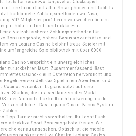
 Tools für verantwortungsvolles Glücksspiel.
rt und funktioniert auf allen Smartphones und Tablets
tzt traditionelle Zahlungsmethoden wie Visa,
isung. VIP-Mitglieder profitieren von wöchentlichem
ungen, höheren Limits und exklusiven
 eine Vielzahl sicherer Zahlungsmethoden für
sive Bonusangebote, höhere Bonusprozentsätze und
tem von Legiano Casino belohnt treue Spieler mit
eine umfangreiche Spielbibliothek mit über 8000
iano Casino verspricht ein unvergleichliches
eder zurückkehren lässt. Zusammenfassend lässt
ommiertes Casino-Ziel in Österreich hervorsticht und
der Regeln verwandelt das Spiel in ein Abenteuer und
des Casinos versinken. Legiano setzt auf eine
ven Studios, die erst seit kurzem den Markt
OS oder Android ist aktuell nicht notwendig, da die
p-Version abbildet. Das Legiano Casino Bonus System
e Zahlen.
o Tipp-Turnier nicht vorenthalten. Ihr könnt Euch
ere attraktive Sport Bonusangebote freuen. Wir
Bereiche genau angesehen. Optisch ist die mobile
Weiteren punktet der Live Chat im Legiano Casino