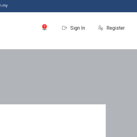
m.my
0
Sign In
Register