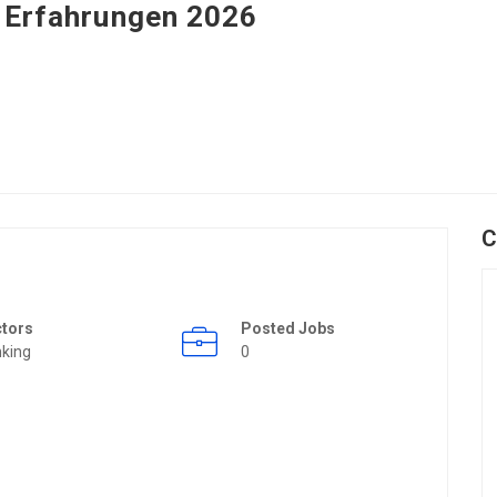
 Erfahrungen 2026
C
ctors
Posted Jobs
king
0