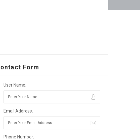
ontact Form
User Name:
Email Address:
Phone Number: