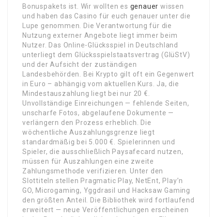
Bonuspakets ist. Wir wollten es
genauer
wissen
und haben das Casino für euch genauer unter die
Lupe genommen. Die Verantwortung für die
Nutzung externer Angebote liegt immer beim
Nutzer. Das Online-Glücksspiel in Deutschland
unterliegt dem Glücksspielstaatsvertrag (GlüStV)
und der Aufsicht der zuständigen
Landesbehörden. Bei Krypto gilt oft ein Gegenwert
in Euro – abhängig vom aktuellen Kurs. Ja, die
Mindestauszahlung liegt bei nur 20 €.
Unvollständige Einreichungen — fehlende Seiten,
unscharfe Fotos, abgelaufene Dokumente —
verlängern den Prozess erheblich. Die
wöchentliche Auszahlungsgrenze liegt
standardmäßig bei 5.000 €. Spielerinnen und
Spieler, die ausschließlich Paysafecard nutzen,
müssen für Auszahlungen eine zweite
Zahlungsmethode verifizieren. Unter den
Slottiteln stellen Pragmatic Play, NetEnt, Play’n
GO, Microgaming, Yggdrasil und Hacksaw Gaming
den größten Anteil. Die Bibliothek wird fortlaufend
erweitert — neue Veröffentlichungen erscheinen