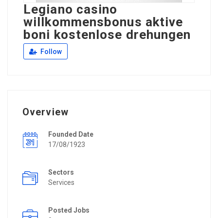
Legiano casino
willkommensbonus aktive
boni kostenlose drehungen
Follow
Overview
Founded Date
17/08/1923
Sectors
Services
Posted Jobs