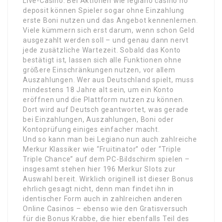
Live-Casino. Bei Aktionen wie legiano casino no
deposit können Spieler sogar ohne Einzahlung
erste Boni nutzen und das Angebot kennenlernen.
Viele kümmern sich erst darum, wenn schon Geld
ausgezahlt werden soll – und genau dann nervt
jede zusätzliche Wartezeit. Sobald das Konto
bestätigt ist, lassen sich alle Funktionen ohne
größere Einschränkungen nutzen, vor allem
Auszahlungen. Wer aus Deutschland spielt, muss
mindestens 18 Jahre alt sein, um ein Konto
eröffnen und die Plattform nutzen zu können.
Dort wird auf Deutsch geantwortet, was gerade
bei Einzahlungen, Auszahlungen, Boni oder
Kontoprüfung einiges einfacher macht.
Und so kann man bei Legiano nun auch zahlreiche
Merkur Klassiker wie “Fruitinator” oder “Triple
Triple Chance” auf dem PC-Bildschirm spielen –
insgesamt stehen hier 196 Merkur Slots zur
Auswahl bereit. Wirklich originell ist dieser Bonus
ehrlich gesagt nicht, denn man findet ihn in
identischer Form auch in zahlreichen anderen
Online Casinos – ebenso wie den Gratisversuch
für die Bonus Krabbe, die hier ebenfalls Teil des