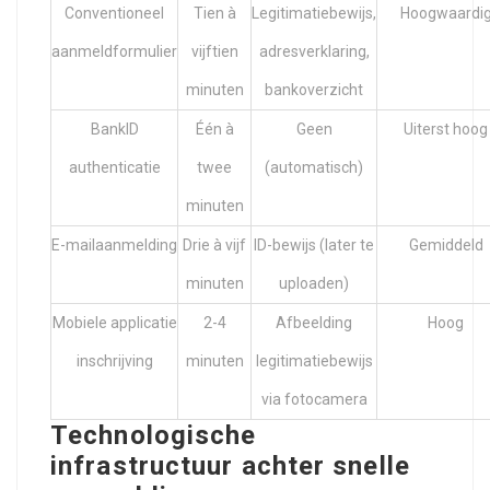
Conventioneel
Tien à
Legitimatiebewijs,
Hoogwaardi
aanmeldformulier
vijftien
adresverklaring,
minuten
bankoverzicht
BankID
Één à
Geen
Uiterst hoog
authenticatie
twee
(automatisch)
minuten
E-mailaanmelding
Drie à vijf
ID-bewijs (later te
Gemiddeld
minuten
uploaden)
Mobiele applicatie
2-4
Afbeelding
Hoog
inschrijving
minuten
legitimatiebewijs
via fotocamera
Technologische
infrastructuur achter snelle